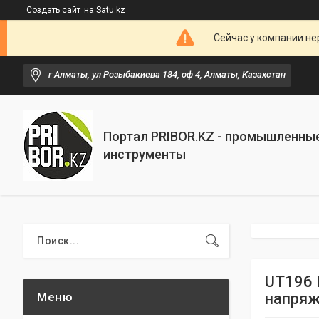
Создать сайт
на Satu.kz
Сейчас у компании не
г Алматы, ул Розыбакиева 184, оф 4, Алматы, Казахстан
Портал PRIBOR.KZ - промышленны
инструменты
UT196 
напряж