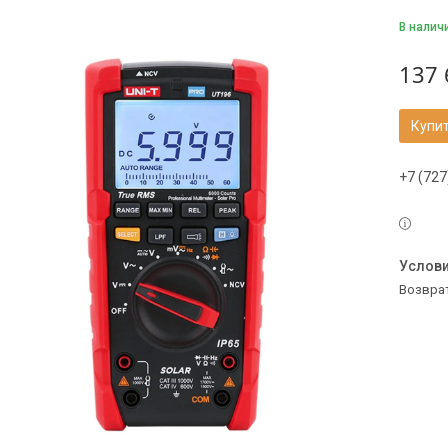
В налич
137 
Купи
+7 (727
возвра