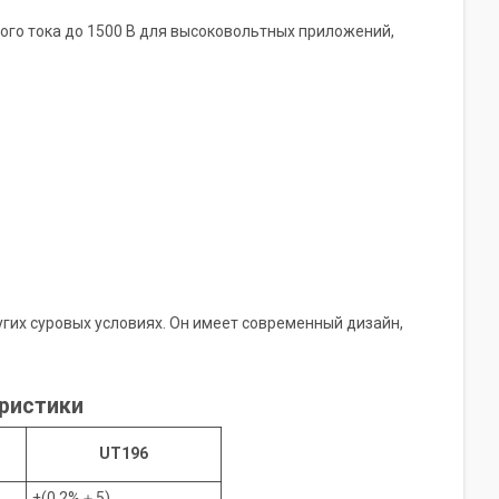
ого тока до 1500 В для высоковольтных приложений,
гих суровых условиях. Он имеет современный дизайн,
еристики
UT196
±(0.2%＋5)