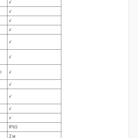
√
√
√
√
√
√
о
√
√
√
√
√
IP65
2 м