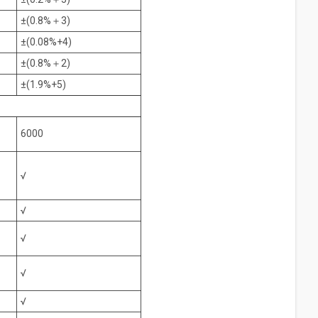
±(0.8%＋3)
±(0.08%+4)
±(0.8%＋2)
±(1.9%+5)
6000
√
√
√
√
√