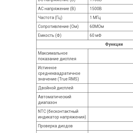
AC напряжение (В)
1500В
Частота (Гц)
1 МГц
Сопротивление (Ом)
60МОм
Емкость (Ф)
60 мФ
Функции
Максимальное
показание дисплея
Истинное
среднеквадратичное
значение (True RMS)
Двойной дисплей
Автоматический
диапазон
NTC (бесконтактный
индикатор напряжения)
Проверка диодов