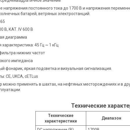
 среднеквадратичное значение
е напряжения постоянного тока до 1700 В и напряжения переменн
солнечных батарей, ветряных электростанций.
P65
000 В, КАТ. IV 600 В
вая диаграмма
 характеристика: 45 Гц ~ 1 кГц
фильтра нижних частот
зкого импеданса
ый фонарик, яркая подсветка и визуальная сигнализация.
ы: CE, UKCA, cETLus
 можно применять в шахтах, на нефтяных месторождениях и в дру
сплуатации.
Технические характ
Технические
Диапазон
характеристики
DC напряжение (В)
1700В