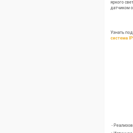
яркого све
датчиком о
Узнать под
система I
- Реализов