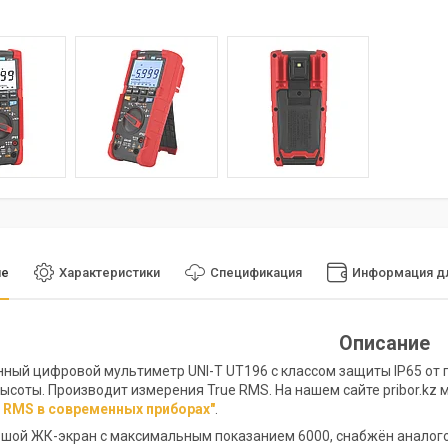
ие
Характеристики
Спецификация
Информация дл
Описание
ый цифровой мультиметр UNI-T UT196 с классом защиты IP65 от п
ысоты. Производит измерения True RMS. На нашем сайте pribor.kz
e RMS в современных приборах"
.
шой ЖК-экран с максимальным показанием 6000, снабжён аналого