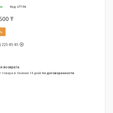
ии
Код:
UT196
600 ₸
ть
) 225-85-85
т товара в течение 14 дней
по договоренности