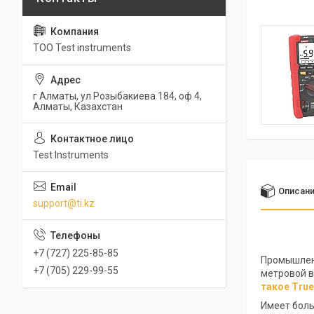
ТОО Test instruments
г Алматы, ул Розыбакиева 184, оф 4,
Алматы, Казахстан
Test Instruments
Описан
support@ti.kz
+7 (727) 225-85-85
Промышленн
+7 (705) 229-99-55
метровой в
такое Tru
Имеет боль