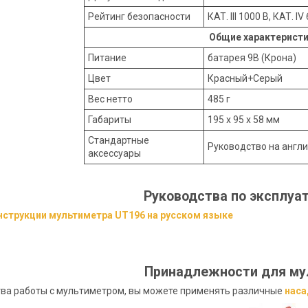
Рейтинг безопасности
КАТ. III 1000 В, КАТ. IV
Общие характерист
Питание
батарея 9В (Крона)
Цвет
Красный+Серый
Вес нетто
485 г
Габариты
195 х 95 х 58 мм
Стандартные
Руководство на англи
аксессуары
Руководства по эксплуа
нструкции мультиметра UT196 на русском языке
Принадлежности для му
ва работы с мультиметром, вы можете применять различные
наса