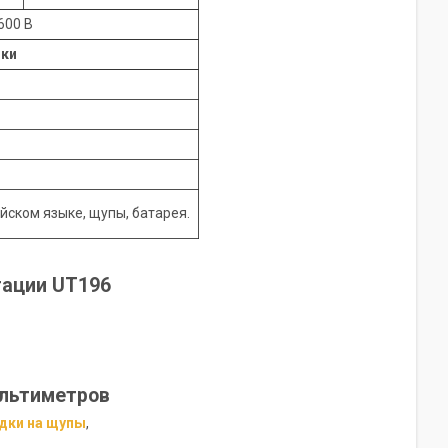
 600 В
ики
йском языке, щупы, батарея.
тации UT196
льтиметров
дки на щупы
,