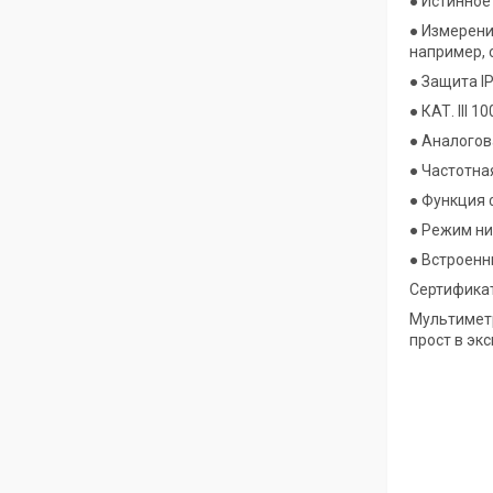
● Истинное
● Измерени
например, 
● Защита I
● КАТ. III 1
● Аналого
● Частотная
● Функция 
● Режим ни
● Встроенн
Сертификат
Мультиметр
прост в эк