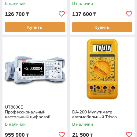
защитой IP65. Внесён в
защитой IP65 (DC
В наличии
В наличии
реестр РК
напряжение до 1700 В)
126 700
137 600
₸
₸
Купить
Купить
UT8806E
Профессиональный
DA-200 Мультиметр
настольный цифровой
автомобильный Trisco
мультиметр
В наличии
В наличии
955 900
21 500
₸
₸