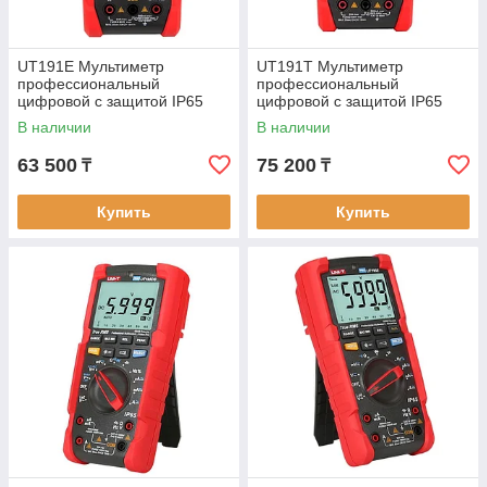
UT191E Мультиметр
UT191T Мультиметр
профессиональный
профессиональный
цифровой с защитой IP65
цифровой с защитой IP65
True RMS. Внесён в реестр
True RMS. Внесён в реестр
В наличии
В наличии
РК
РК
63 500
75 200
₸
₸
Купить
Купить