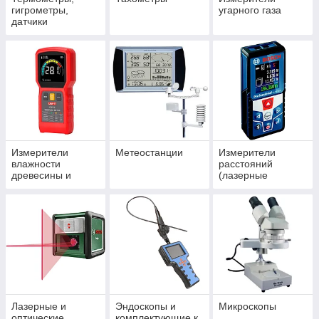
гигрометры,
угарного газа
датчики
температуры
Измерители
Метеостанции
Измерители
влажности
расстояний
древесины и
(лазерные
строительных
рулетки) и
материалов
высотомеры
(измерители
высоты проводов).
Лазерные и
Эндоскопы и
Микроскопы
оптические
комплектующие к