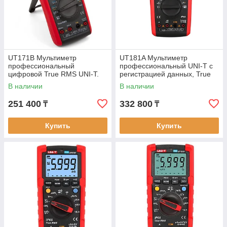
UT171B Мультиметр
UT181A Мультиметр
профессиональный
профессиональный UNI-T с
цифровой True RMS UNI-T.
регистрацией данных, True
Внесён в реестр РК
RMS. Внесён в реестр РК
В наличии
В наличии
251 400
332 800
₸
₸
Купить
Купить