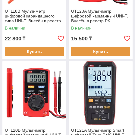
UT118B Мультиметр
UT120A Мультиметр
цифровой карандашного
цифровой карманный UNI-T.
типа UNI-T. Внесён в реестр
Внесён в реестр РК
РК
В наличии
В наличии
22 800
15 500
₸
₸
Купить
Купить
UT120B Мультиметр
UT121A Мультиметр Smart
цифровой карманный UNI-T.
цифровой True RMS UNI-T.