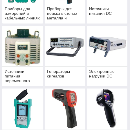
Приборы для
Приборы для
Источники
измерений в
поиска в стенах
питания DC
кабельных линиях
металла и
, LAN ЛВС Сетях
проводки
Источники
Генераторы
Электронные
питания
сигналов
нагрузки DC
переменного
напряжения и
лабораторные
автотрансформат
оры - ЛАТР