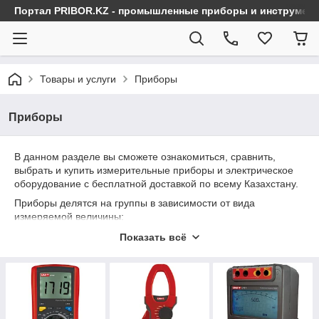
Портал PRIBOR.KZ - промышленные приборы и инструмен
Товары и услуги
Приборы
Приборы
В данном разделе вы сможете ознакомиться, сравнить,
выбрать и купить измерительные приборы и электрическое
оборудование с бесплатной доставкой по всему Казахстану.
Приборы делятся на группы в зависимости от вида
измеряемой величины:
1. Приборы для измерения электрических величин
Показать всё
(переменный и постоянный ток, переменное и постоянное
напряжение, электрическое сопротивление, электрическая
емкость, индуктивность, параметры УЗО, сопротивление
изоляции, контур заземления и другие электрические
параметры). В этой группе представлены мультиметры,
токоизмерительные клещи, мегаомметры, микроомметры,