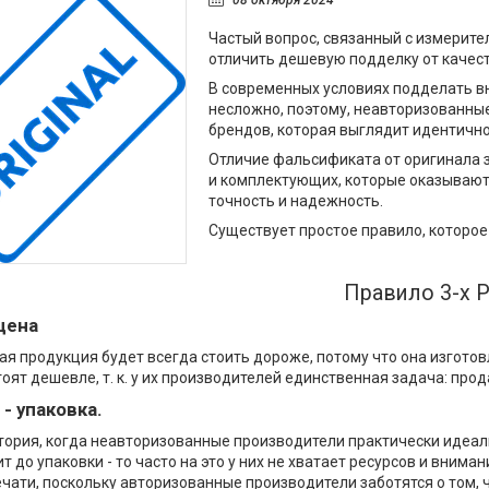
08 октября 2024
Частый вопрос, связанный с измерите
отличить дешевую подделку от качест
В современных условиях подделать в
несложно, поэтому, неавторизованн
брендов, которая выглядит идентично
Отличие фальсификата от оригинала 
и комплектующих, которые оказывают
точность и надежность.
Существует простое правило, которое
Правило 3-х 
 цена
я продукция будет всегда стоить дороже, потому что она изгото
оят дешевле, т. к. у их производителей единственная задача: про
 - упаковка.
тория, когда неавторизованные производители практически идеа
т до упаковки - то часто на это у них не хватает ресурсов и внима
ечати, поскольку авторизованные производители заботятся о том