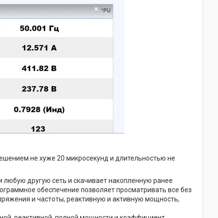
решением не хуже 20 микросекунд и длительностью не
и любую другую сеть и скачивает накопленную ранее
ограммное обеспечение позволяет просматривать все без
пряжения и частоты, реактивную и активную мощность,
вной, реактивной, полной мощности и коэффициент