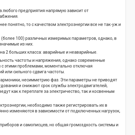
а любого предприятия напрямую зависит от
набжения.
ее понятно, то с качеством электроэнергии все не так-уж и
(более 100) различных измеримых параметров, однако, в
значимые из них.
а 2 больших класса: аварийные и неаварийные.
ьность частоты и напряжения, однако современные
 с этими проблемами, моментально отключая
й или сильного сдвига частоты.
армоники, несимметрию фаз. Эти параметры не приводят
дования и снижают срок службы электродвигателей,
едут как к переплате за электричество, так и косвенным
ектроэнергии, необходимо также регистрировать их в
оянно изменяются в зависимости от подключенных нагрузок,
риборов и самописцев, но общая громоздкость системы и