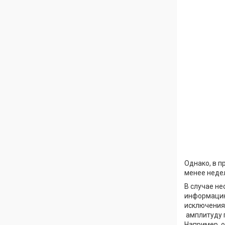
Однако, в п
менее недел
В случае не
информацию
исключения 
амплитуду г
Например, о