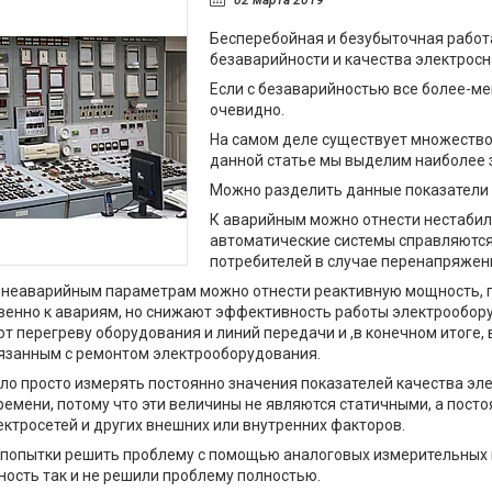
02 марта 2019
Бесперебойная и безубыточная работ
безаварийности и качества электрос
Если с безаварийностью все более-мен
очевидно.
На самом деле существует множество 
данной статье мы выделим наиболее 
Можно разделить данные показатели н
К аварийным можно отнести нестабил
автоматические системы справляются
потребителей в случае перенапряжени
 неаварийным параметрам можно отнести реактивную мощность, г
венно к авариям, но снижают эффективность работы электрообору
т перегреву оборудования и линий передачи и ,в конечном итоге, в
вязанным с ремонтом электрооборудования.
ло просто измерять постоянно значения показателей качества эл
емени, потому что эти величины не являются статичными, а пост
ектросетей и других внешних или внутренних факторов.
 попытки решить проблему с помощью аналоговых измерительных п
ость так и не решили проблему полностью.