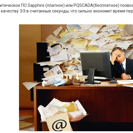
итическое ПО Sapphire (платное) или PQSCADA(бесплатное) позв
 качеству ЭЭ в считанные секунды, что сильно экономит время пе