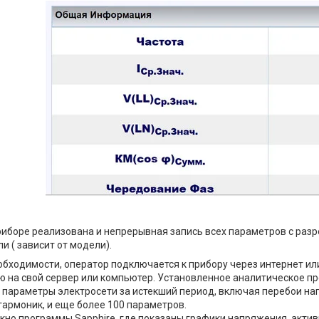
риборе реализована и непрерывная запись всех параметров с раз
и ( зависит от модели).
обходимости, оператор подключается к прибору через интернет ил
 на свой сервер или компьютер. Установленное аналитическое пр
параметры электросети за истекший период, включая перебои на
армоник, и еще более 100 параметров.
кно программы Sapphire, где показаны графики напряжения, акти