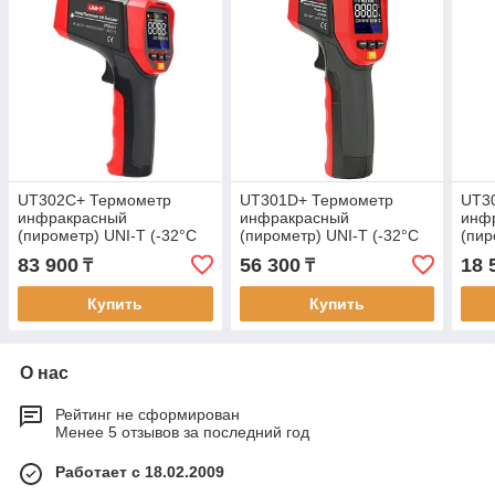
UT302C+ Термометр
UT301D+ Термометр
UT3
инфракрасный
инфракрасный
инф
(пирометр) UNI-T (-32°С
(пирометр) UNI-T (-32°С
(пир
+1100°С). Внесен в реестр
+600°С). Внесён в реестр
+400
83 900
56 300
18 
₸
₸
СИ РК.
РК
СИ Р
Купить
Купить
О нас
Рейтинг не сформирован
Менее 5 отзывов за последний год
Работает с 18.02.2009