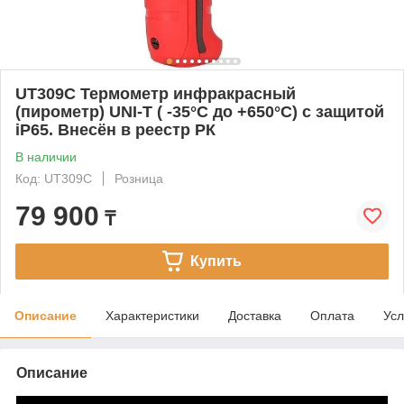
UT309C Термометр инфракрасный
(пирометр) UNI-T ( -35°С до +650°С) с защитой
iP65. Внесён в реестр РК
В наличии
Код: UT309C
Розница
79 900
₸
Купить
Описание
Характеристики
Доставка
Оплата
Усл
Описание