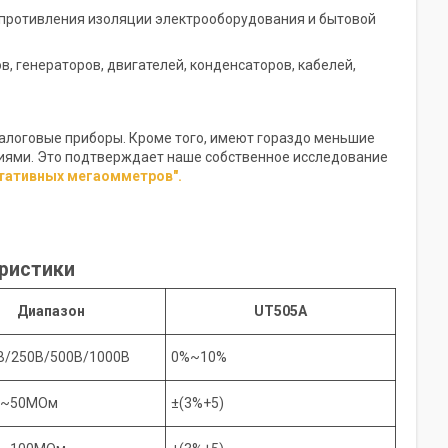
опротивления изоляции электрооборудования и бытовой
 генераторов, двигателей, конденсаторов, кабелей,
алоговые приборы. Кроме того, имеют гораздо меньшие
иями. Это подтверждает наше собственное исследование
тативных мегаомметров".
еристики
Диапазон
UT505A
В/250В/500В/1000В
0%~10%
м~50МОм
±(3%+5)