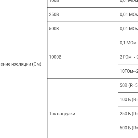
100В
0,01МО
250В
0,01 МО
500В
0,01 МО
0,1 МОм
1000В
2 ГОм ~ 
ение изоляции (Ом)
10ГОм~
50В (R=
100 В (R
Ток нагрузки
250 В (R
500 В (R