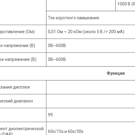
1000 В (
Ток короткого замыкания
противление (Ом)
0,01 Ом ~ 20 кОм (около 5 В /> 200 мА)
е напряжение (В)
0В~600В
е напряжение (В)
0В~600В
Функции
азания дисплея
ческий диапазон
99
ент диэлектрической
60s/15s и 60s/30s
 (DAR)