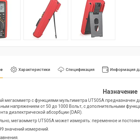
ие
Характеристики
Спецификация
Информация дл
Назначение
й мегаомметр с функциями мультиметра UT505A предназначен дл
ным напряжением от 50 до 1000 Вольт, с дополнительными функц
та диэлектрической абсорбции (DAR).
ьно, мегаомметр UT505A может измерять: переменное и постоянно
99 значений измерений.
авнения.