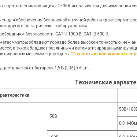
 сопротивления изоляции UT505A используется для измерения с
ен для обеспечения безопасной и точной работы трансформаторов,
в и другого электрического оборудования.
ебованиям безопасности: CAT III 1000 В, CAT IВ 600 В.
егаомметры обладают гораздо более высокой точностью, чем ан
массу, а ткже обладают различными автоматизированными функц
ых цифровых мегаомметров здесь:
"Точность инновационных пор
ществляется от батареек 1,5 В (LR6) x 6 шт .
Технические характ
рактеристики
50В/100
50В
0,01МО