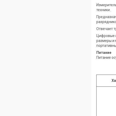
Измеритель
техники.
Предназнач
разряднико
Отвечает тр
Цифровые м
размеры и 
портативн
Питание
Питание осу
Ха