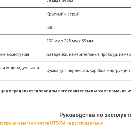
78 мм х 59 мм
Красный и серый
630 г
103 мм х 225 мм х 59 мм
ые аксессуары
Батарейки, измерительные провода, изме
ная индивидуальная
Сумка для переноски, коробка, инструкция
ция определяется заводом изготовителем и может изменяться
Руководства по эксплуа
нструкции мегаомметра UT505A на русском языке