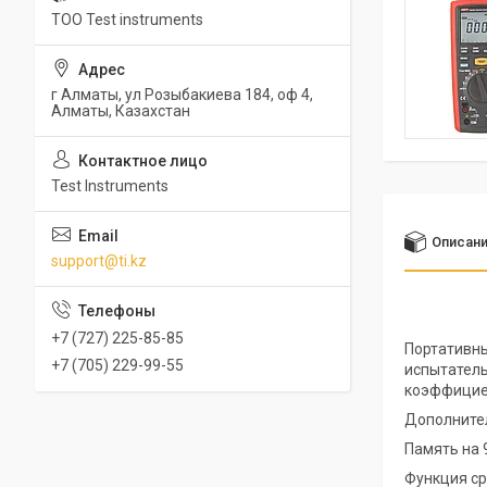
ТОО Test instruments
г Алматы, ул Розыбакиева 184, оф 4,
Алматы, Казахстан
Test Instruments
Описан
support@ti.kz
+7 (727) 225-85-85
Портативны
+7 (705) 229-99-55
испытатель
коэффициен
Дополнител
Память на 
Функция ср