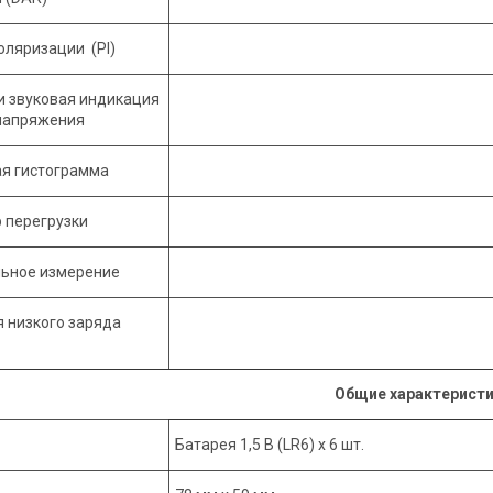
оляризации (PI)
и звуковая индикация
напряжения
я гистограмма
 перегрузки
льное измерение
 низкого заряда
Общие характерист
Батарея 1,5 В (LR6) х 6 шт.