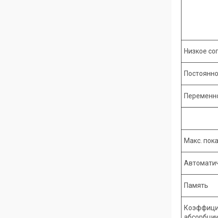
Низкое со
Постоянно
Переменно
Макс. пок
Автомати
Память
Коэффици
абсорбции