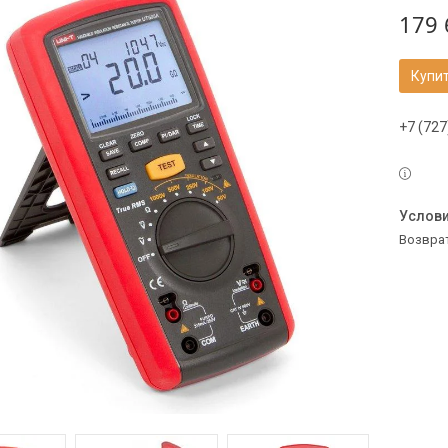
179 
Купи
+7 (727
возвра