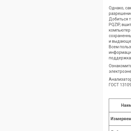
Однако, са
разрешение
Добиться т
PQZIP, вши
компьютер 
сохраненны
и выдающее
Всем польз
информацио
поддержка
Ознакомить
электроэне
Анализатор
ГОСТ 13109
Наим
Измеряем