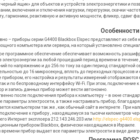
«черный ящик» для объектов и устройств электроэнергетики и поз
ании, включения и отключения нагрузки, перегрузки, скачки частоты
оту, гармоники, реактивную и активную мощности, фликер, сдвиг фаз
Особенности
вно – приборы серии G4400 Blackbox Elspec представляют из себя 
ощного компьютера или сервера, на который установлено специа
е программное обеспечение обеспечивает возможность расшифро
 электроэнергии за любой прошедший период времени в течение д
ний по напряжению и до 256 по току за один период стандартной се
льностью до 16 микросекунд, вплоть до переходных процессов и 
 прибором, его настройка и результаты измерений отображаются 
так и по беспроводному интерфейсу Wi-Fi. При этом, подключение
ор и запись данных прибор может вести автономно.
венно после подключения прибора к компьютеру – в окне стандарт
е параметры электросети, а также настраивать прибор, благодаря 
ется компьютером так же , как обычный сайт в интернете . При н
подключение к прибору , находящемуся за тысячи километров чере
его Интернет эксплоера 212.143.246.203 или
http://elspec-g4400.els
ионным прибором Blackbox, физически находящимся в Израиле.
 времени прибор выдает все параметры электросети в виде диагр
Программа PQS