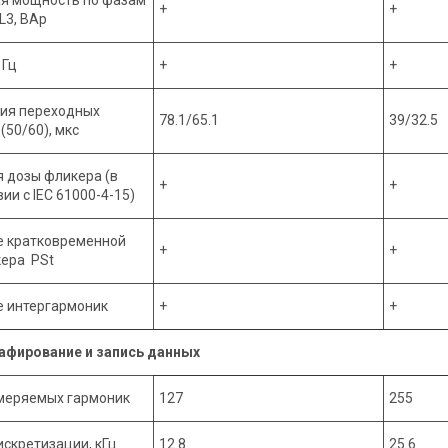
+
+
L3, ВАр
 Гц
+
+
ия переходных
78.1/65.1
39/32.5
(50/60), мкс
 дозы фликера (в
+
+
ии с IEC 61000-4-15)
е кратковременной
+
+
ера PSt
 интергармоник
+
+
афирование и запись данных
меряемых гармоник
127
255
искретизации, кГц
12.8
25.6