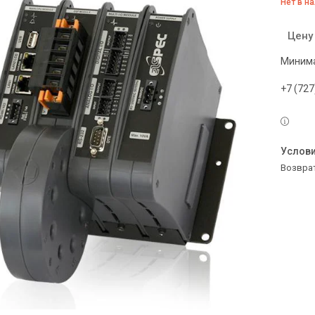
Нет в н
Цену
Минима
+7 (727
возвра