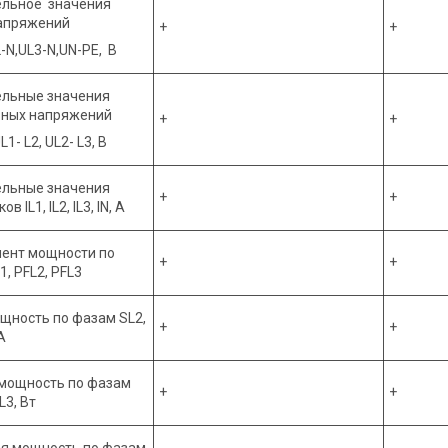
ельное значения
апряжений
+
+
-N,UL3-N,UN-PE, B
ельные значения
ных напряжений
+
+
L1- L2, UL2- L3, B
ельные значения
+
+
в IL1, IL2, IL3, IN, A
ент мощности по
+
+
, PFL2, PFL3
щность по фазам SL2,
+
+
А
мощность по фазам
+
+
L3, Bт
я мощность по фазам