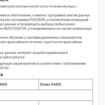
раметров электрической сети в течение месяца с
ммное обеспечение, а именно: программа сжатия данных
тки раз, программа PQSCADA, установленная на мощный
ре данные и производить выборку любых ранее
ие INVESTIGATOR, устанавливаемое на том же компьютере
тное обучение у сертифицированных специалистов,
ая гарантийная в течение года и послегарантийная
ые данные, интернет вещей в применении к
а сайте pribor.kz.
дующих характеристик в соответствии с требованиями
50160:
ки
4
420
Elspec
G4
430