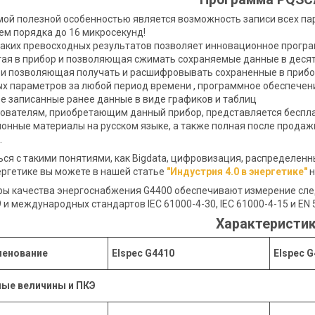
мой полезной особенностью является возможность записи всех па
м порядка до 16 микросекунд!
аких превосходных результатов позволяет инновационное програ
тая в прибор и позволяющая сжимать сохраняемые данные в деся
и позволяющая получать и расшифровывать сохраненные в прибо
х параметров за любой период времени , программное обеспечен
 записанные ранее данные в виде графиков и таблиц
ователям, приобретающим данный прибор, представляется беспла
нные материалы на русском языке, а также полная после продажн
.
ся с такими понятиями, как Bigdata, цифровизация, распределенн
ргетике вы можете в нашей статье
"Индустрия 4.0 в энергетике"
н
ы качества энергоснабжения G4400 обеспечивают измерение сле
 и международных стандартов IEC 61000-4-30, IEC 61000-4-15 и EN 
Характеристи
енование
Elspec
G4
410
Elspec
G
ые величины и ПКЭ