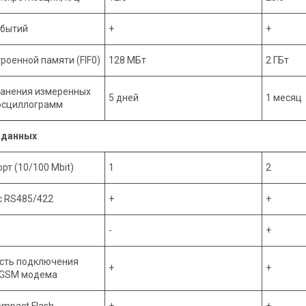
обытий
+
+
роенной памяти (FIF0)
128 МБт
2 ГБт
ранения измеренных
5 дней
1 месяц
осциллограмм
 данных
орт (10/100 Mbit)
1
2
с RS485/422
+
+
-
+
сть подключения
+
+
 GSM модема
mpact Flash
+
+