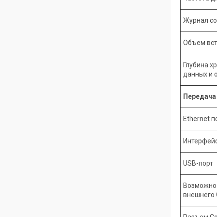
Журнал с
Объем вст
Глубина х
данных и 
Передача
Ethernet п
Интерфей
USB-порт
Возможно
внешнего
Разъем Co