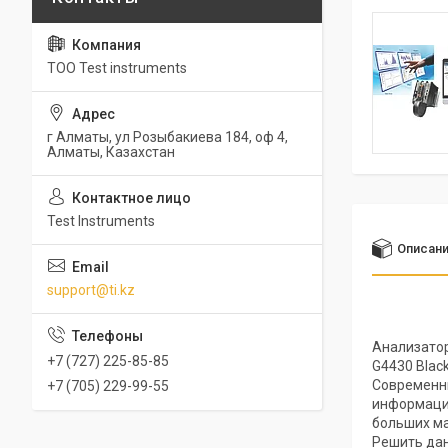
ТОО Test instruments
г Алматы, ул Розыбакиева 184, оф 4,
Алматы, Казахстан
Test Instruments
Описан
support@ti.kz
Анализатор
+7 (727) 225-85-85
G4430 Black
Современны
+7 (705) 229-99-55
информации
больших м
Решить дан