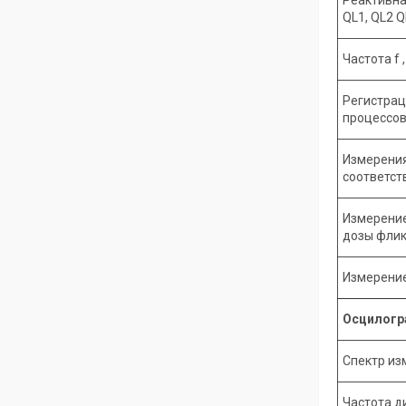
QL1, QL2 Q
Частота f ,
Регистрац
процессов
Измерения
соответств
Измерени
дозы флик
Измерение
Осцилогр
Спектр из
Частота д