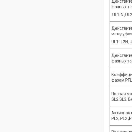
Действит
фазных н
UL1-N ,UL2
Действит
междуфаз
UL1- L2N, U
Действит
фазных токо
Коэффици
фазам PFL1
Полная мо
SL2 SL3, B
Активная 
PL2, PL2 ,P
Реактивна