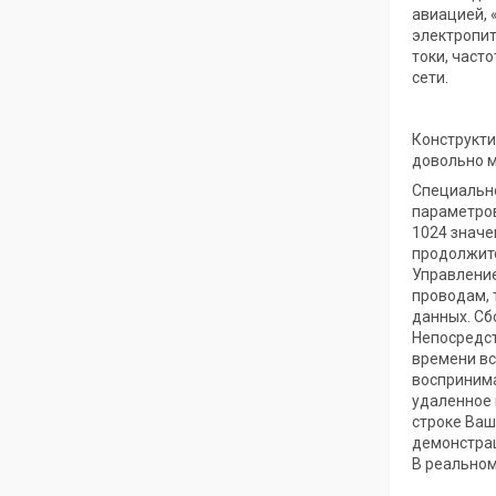
авиацией, 
электропит
токи, част
сети.
Конструкти
довольно м
Специально
параметров
1024 значе
продолжите
Управление
проводам, 
данных. Сб
Непосредст
времени вс
воспринима
удаленное 
строке Ваш
демонстрац
В реальном