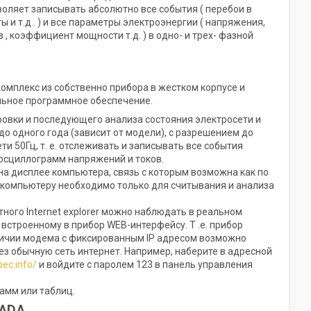
воляет записывать абсолютно все события ( перебои в
 и т.д.. ) и все параметры электроэнергии ( напряжения,
 , коэффициент мощности т.д. ) в одно- и трех- фазной
комплекс из собственно прибора в жестком корпусе и
льное программное обеспечение.
вки и последующего анализа состояния электросети и
о одного года (зависит от модели), с разрешением до
ти 50Гц, т. е. отслеживать и записывать все события
осциллограмм напряжений и токов.
на дисплее компьютера, связь с которым возможна как по
 к компьютеру необходимо только для считывания и анализа
ного Internet explorer можно наблюдать в реальном
встроенному в прибор WEB-интерфейсу. Т .е. прибор
аличии модема с фиксированным IP адресом возможно
з обычную сеть интернет. Например, наберите в адресной
pec.info/
и войдите с паролем 123 в панель управления
амм или таблиц.
CADA