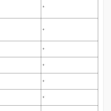
+
+
+
+
+
+