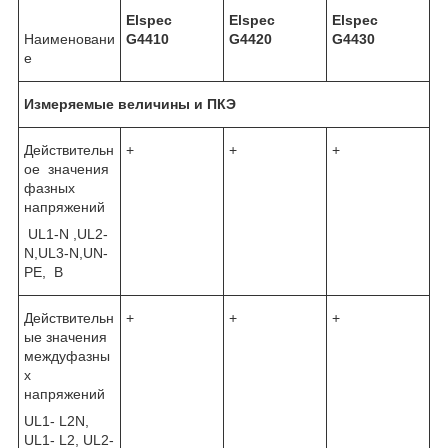
Elspec
Elspec
Elspec
Наименовани
G4
410
G4
420
G4
430
е
Измеряемые величины и ПКЭ
Действительн
+
+
+
ое значения
фазных
напряжений
UL1-N ,UL2-
N,UL3-N,UN-
PE, B
Действительн
+
+
+
ые значения
междуфазны
х
напряжений
UL1- L2N,
UL1- L2, UL2-