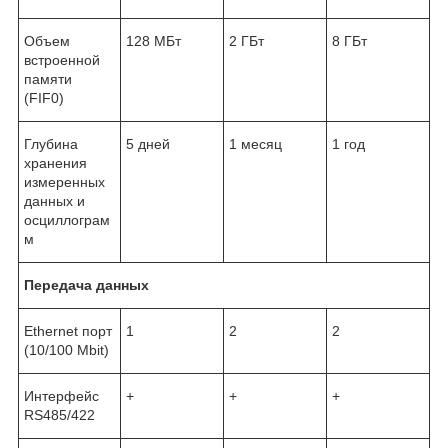
Объем
128 МБт
2 ГБт
8 ГБт
встроенной
памяти
(FIF0)
Глубина
5 дней
1 месяц
1 год
хранения
измеренных
данных и
осциллограм
м
Передача данных
Ethernet порт
1
2
2
(10/100 Mbit)
Интерфейс
+
+
+
RS485/422