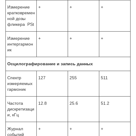
Измерение
+
+
+
кратковремен
ной дозы
фликера PSt
Измерение
+
+
+
интергармон
ик
Осцилографирование и запись данных
Спектр
127
255
511
измеряемых
гармоник
Частота
12.8
25.6
51.2
дискретизаци
и, кГц
Журнал
+
+
+
событий