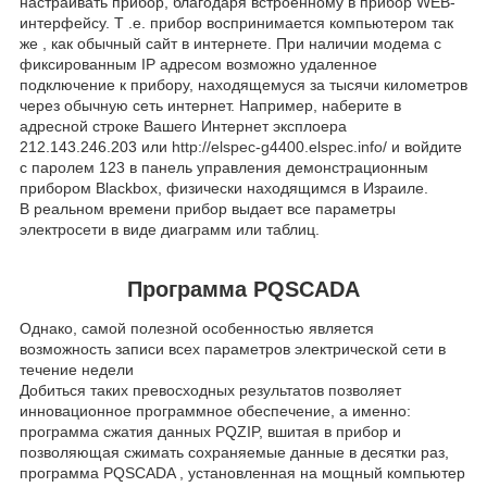
настраивать прибор, благодаря встроенному в прибор WEB-
интерфейсу. Т .е. прибор воспринимается компьютером так
же , как обычный сайт в интернете. При наличии модема с
фиксированным IP адресом возможно удаленное
подключение к прибору, находящемуся за тысячи километров
через обычную сеть интернет. Например, наберите в
адресной строке Вашего Интернет эксплоера
212.143.246.203 или
http://elspec-g4400.elspec.info/
и войдите
с паролем 123 в панель управления демонстрационным
прибором Blackbox, физически находящимся в Израиле.
В реальном времени прибор выдает все параметры
электросети в виде диаграмм или таблиц.
Программа PQSCADA
Однако, самой полезной особенностью является
возможность записи всех параметров электрической сети в
течение недели
Добиться таких превосходных результатов позволяет
инновационное программное обеспечение, а именно:
программа сжатия данных PQZIP, вшитая в прибор и
позволяющая сжимать сохраняемые данные в десятки раз,
программа PQSCADA , установленная на мощный компьютер