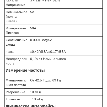
Каналы
3 Фазы + Нейтраль
Напряжения
Номинальное
5А
(полная
шкала)
Измеряемое
50A
Пиковое
Соотношение
0.0001ВA@5A
входа
Фаза
±0.42°@3A ±0.17°@5A
Неопределен
0,1% от Номинального
ность
Измерение частоты
Фундаментал
От 42.5 Гц до 69 Гц
ьная частота
Разрешение
10 мГц
Точность
±10 мГц
Физические интерфейсы