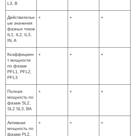
L3, B
Действительн
+
+
+
ые значения
фазных токов
IL1, IL2, IL3,
IN, A
Коэффициен
+
+
+
т мощности
по фазам
PFL1, PFL2,
PFL3
Полная
+
+
+
мощность по
фазам SL2,
SL2 SL3, BА
Активная
+
+
+
мощность по
фазам PL2,