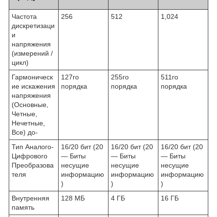
Частота
256
512
1,024
дискретизаци
и
напряжения
(измерений /
цикл)
Гармоническ
127го
255го
511го
ие искажения
порядка
порядка
порядка
напряжения
(Основные,
Четные,
Нечетные,
Все) до-
Тип Аналого-
16/20 бит (20
16/20 бит (20
16/20 бит (20
Цифрового
— Биты
— Биты
— Биты
Преобразова
несущие
несущие
несущие
теля
информацию
информацию
информацию
)
)
)
Внутренняя
128 МБ
4 ГБ
16 ГБ
память