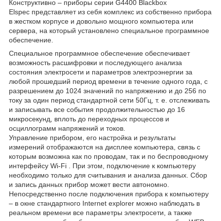
Конструктивно – приборы серии G4400 Blackbox
Elspec представляет из себя комплекс из собственно прибора
в жестком корпусе и довольно мощного компьютера или
сервера, на который установлено специальное программное
обеспечение.
Специальное программное обеспечение обеспечивает
возможность расшифровки и последующего анализа
состояния электросети и параметров электроэнергии за
любой прошедший период времени в течение одного года, с
разрешением до 1024 значений по напряжению и до 256 по
току за один период стандартной сети 50Гц, т. е. отслеживать
и записывать все события продолжительностью до 16
микросекунд, вплоть до переходных процессов и
осциллограмм напряжений и токов.
Управление прибором, его настройка и результаты
измерений отображаются на дисплее компьютера, связь с
которым возможна как по проводам, так и по беспроводному
интерфейсу Wi-Fi . При этом, подключение к компьютеру
необходимо только для считывания и анализа данных. Сбор
и запись данных прибор может вести автономно.
Непосредственно после подключения прибора к компьютеру
– в окне стандартного Internet explorer можно наблюдать в
реальном времени все параметры электросети, а также