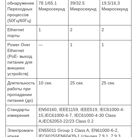
обнаружение
78.1/65.1
39/32.5
19,5/16,3
Переходных
Микросекунд
Микросекунд
Микросекунд
процессов
(50Гц/60Гц)
Ethernet
1
2
2
порты
Power Over
—
1
1
Ethernet
(PoE- выход.
питание для
внешних
устройств)
Длительность
10 сек.
25 сек.
25 сек.
работы при
пропадании
питания (до)
Стандарты
EN50160, IEEE1159, IEEE519, IEC61000-4-
измерения
15,IEC61000-4-7, IEC61000-4-30 Class
A,IEC62053-22/23 Class 0.2
Электромагн
EN55011 Group 1 Class A, EN61000-6-2,
итная
IEC60255EN60439-1 (clauses 7.9.1, 7.9.3,