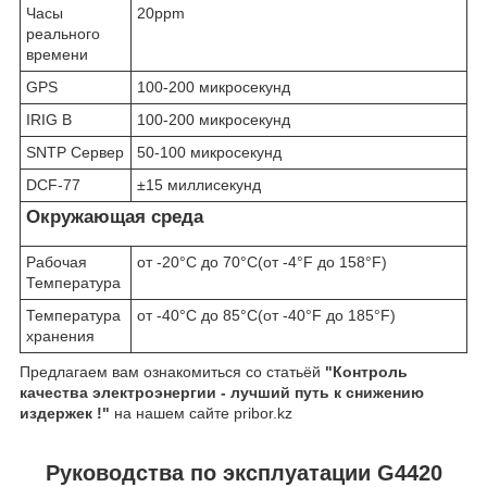
Часы
20ppm
реального
времени
GPS
100-200 микросекунд
IRIG B
100-200 микросекунд
SNTP Сервер
50-100 микросекунд
DCF-77
±15 миллисекунд
Окружающая среда
Рабочая
от -20°C до 70°C(от -4°F до 158°F)
Температура
Температура
от -40°C до 85°C(от -40°F до 185°F)
хранения
Предлагаем вам ознакомиться со статьёй
"Контроль
качества электроэнергии - лучший путь к снижению
издержек !"
на нашем сайте pribor.kz
Руководства по эксплуатации G4420