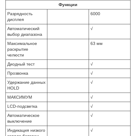
Функции
Разрядность
6000
дисплея
Автоматический
√
выбор диапазона
Максимальное
63 мм
раскрытие
челюсти
Диодный тест
√
Прозвонка
√
Удержание данных
√
HOLD
МАКСИМУМ
√
LCD-подсветка
√
Автоматическое
√
выключение
Индикация низкого
√
заряда батареи