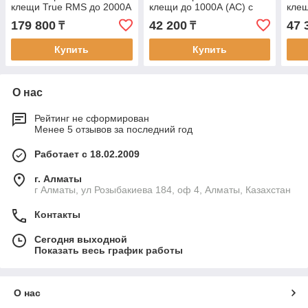
клещи True RMS до 2000А
клещи до 1000А (AC) с
клещ
(AC/DC) с функцией
функцией мультиметра.
функ
179 800
42 200
47 
₸
₸
мультиметра. Внесены в
Внесены в реестр СИ РК
Внес
реестр СИ РК
Купить
Купить
О нас
Рейтинг не сформирован
Менее 5 отзывов за последний год
Работает с 18.02.2009
г. Алматы
г Алматы, ул Розыбакиева 184, оф 4, Алматы, Казахстан
Контакты
Сегодня выходной
Показать весь график работы
О нас