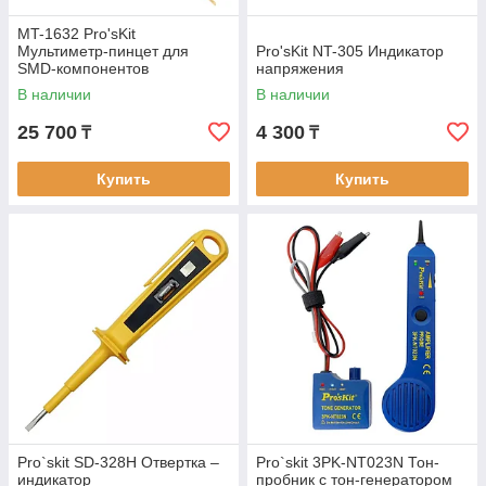
MT-1632 Pro'sKit
Мультиметр-пинцет для
Pro'sKit NT-305 Индикатор
SMD-компонентов
напряжения
В наличии
В наличии
25 700
4 300
₸
₸
Купить
Купить
Pro`skit SD-328H Отвертка –
Pro`skit 3PK-NT023N Тон-
индикатор
пробник с тон-генератором