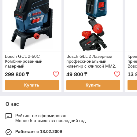
Bosch GCL 2-50C
Bosch GLL 2 Лазерный
Креп
Комбинированный
профессиональный
прие
лазерный
нивелир с клипсой MM2.
Bosc
профессиональный
Внесен в реестр СИ РК
299 800
49 800
13 
₸
₸
нивелир
+RM2+BM3+12V+LBOXX.
Купить
Купить
Внесен в реестр СИ РК
О нас
Рейтинг не сформирован
Менее 5 отзывов за последний год
Работает с 18.02.2009