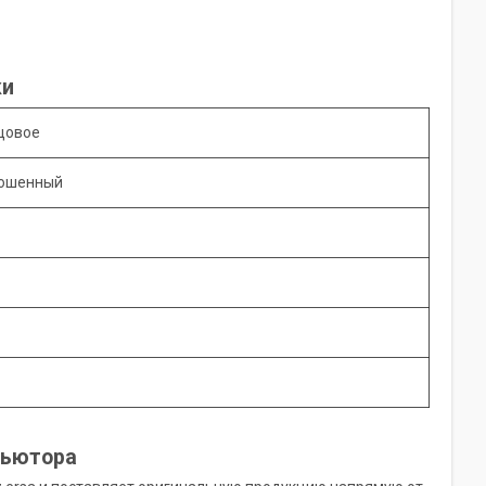
ки
цовое
кошенный
бьютора