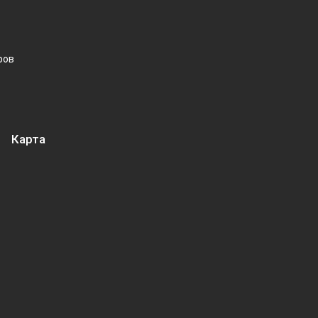
ров
Карта