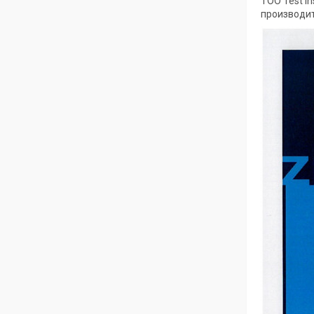
ТОО Test i
производит