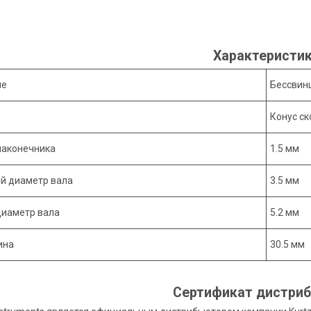
Характеристи
ие
Бессвин
Конус с
наконечника
1.5 мм
й диаметр вала
3.5 мм
диаметр вала
5.2 мм
ина
30.5 мм
Сертификат дистри