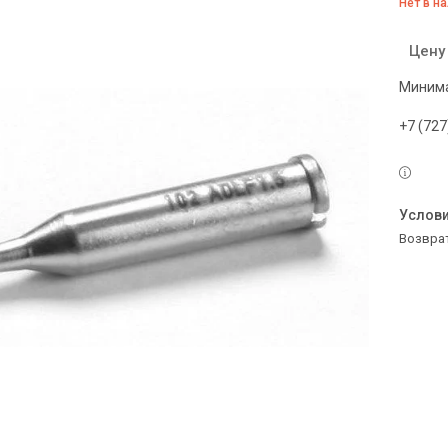
Нет в н
Цену
Минима
+7 (727
возвра