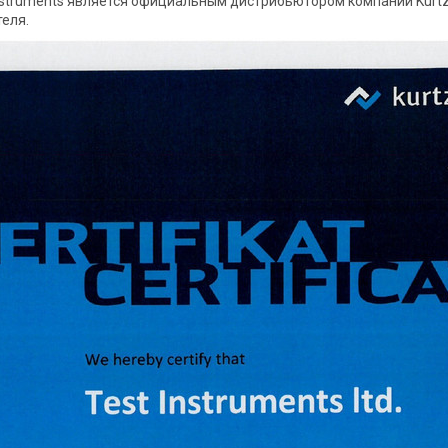
nstruments является официальным дистрибьютором компании Kurtz
еля.