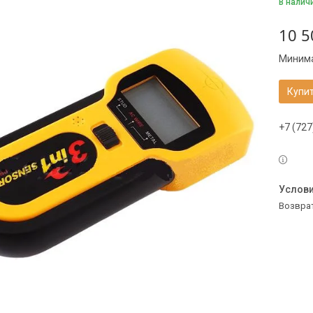
В налич
10 5
Минима
Купи
+7 (727
возвра