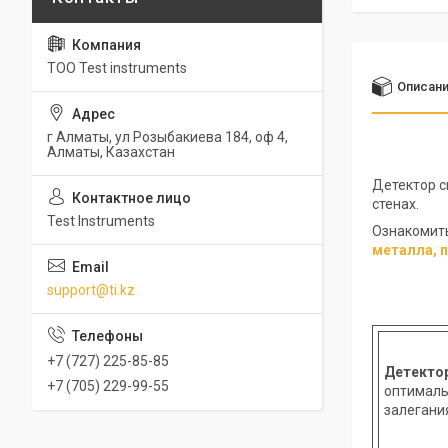
ТОО Test instruments
Описан
г Алматы, ул Розыбакиева 184, оф 4,
Алматы, Казахстан
Детектор с
стенах.
Test Instruments
Ознакомить
металла, 
support@ti.kz
+7 (727) 225-85-85
Детекто
+7 (705) 229-99-55
оптималь
залегани