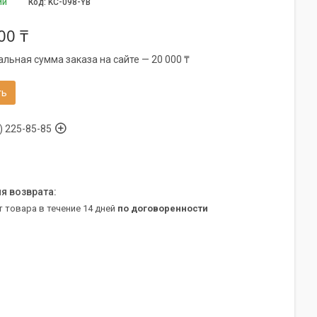
ии
Код:
KC-098-YB
00 ₸
льная сумма заказа на сайте — 20 000 ₸
ть
) 225-85-85
т товара в течение 14 дней
по договоренности