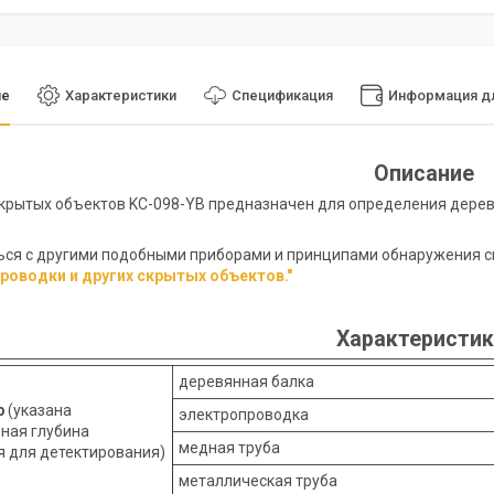
ие
Характеристики
Спецификация
Информация дл
Описание
крытых объектов KC-098-YB предназначен для определения деревя
ся с другими подобными приборами и принципами обнаружения с
проводки и других скрытых объектов."
Характеристи
деревянная балка
р
(указана
электропроводка
ная глубина
медная труба
я для детектирования)
металлическая труба