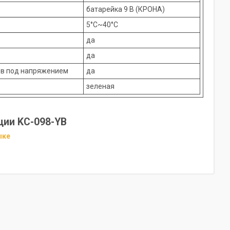
батарейка 9 В (КРОНА)
5°C~40°C
да
да
ов под напряжением
да
зеленая
ции KC-098-YB
ыке