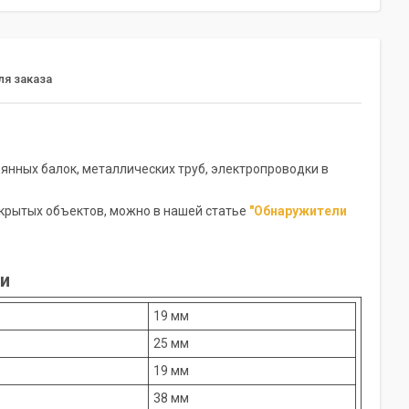
я заказа
нных балок, металлических труб, электропроводки в
крытых объектов, можно в нашей статье
"Обнаружители
ки
19 мм
25 мм
19 мм
38 мм