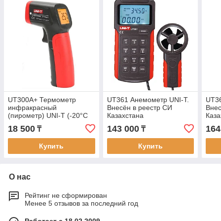
UT300A+ Термометр
UT361 Анемометр UNI-T.
UT36
инфракрасный
Внесён в реестр СИ
Внес
(пирометр) UNI-T (-20°С
Казахстана
Каза
+400°С). Внесен в реестр
18 500
143 000
164
₸
₸
СИ РК.
Купить
Купить
О нас
Рейтинг не сформирован
Менее 5 отзывов за последний год
Работает с 18.02.2009