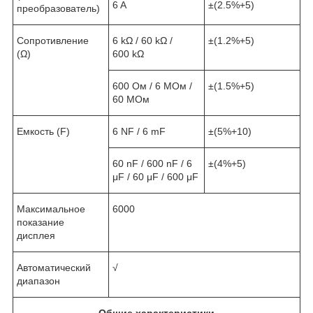
6 A
±(2.5%+5)
преобразователь)
Сопротивление
6 kΩ / 60 kΩ /
±(1.2%+5)
(Ω)
600 kΩ
600 Ом / 6 МОм /
±(1.5%+5)
60 МОм
Емкость (F)
6 NF / 6 mF
±(5%+10)
60 nF / 600 nF / 6
±(4%+5)
μF / 60 μF / 600 μF
Максимальное
6000
показание
дисплея
Автоматический
√
диапазон
Общие характеристики