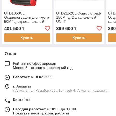
UTD1050CL
UTD2152CL Осциллограф
UTD
Осциллограф-мультиметр
150МГц, 2-х канальный
Осци
50МГц, одноканальный
UNI-T
кана
UNI-T
401 500
399 600
290
₸
₸
Купить
Купить
О нас
Рейтинг не сформирован
Менее 5 отзывов за последний год
Работает с 18.02.2009
г. Алматы
г Алматы, ул Розыбакиева 184, оф 4, Алматы, Казахстан
Контакты
Сегодня работает с 10:00 до 17:00
Показать весь график работы