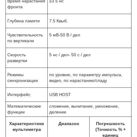
Время нарастания
≤3.5 нс
фронта
Глубина памяти
7.5 Квыб.
Чувствительность
5 мВ-50 В / дел
по вертикали
Скорость
5 нс / дел- 50 с / дел
развертки
Режимы
по уровню, по параметру импульса,
синхронизации
видео, по нарастанию/спаду
Интерфейс
USB HOST
Математические
сложение, вычитание, умножение,
функции
деление
Характеристики
Диапазон
Погрешность
мультиметра
(Точность % +
единиц