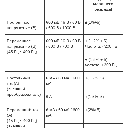
младшего
разряда)
Постоянное
600 мВ / 6 В / 60 В
±(1%+5)
напряжение (В)
/ 600 В / 1000 В
Переменное
600 мВ / 6 В / 60 В
± (1,2% + 5),
напряжение (В)
/ 600 В / 700 В
Частота: <200 Гц
(45 Гц ~ 400 Гц)
± (1,5% + 5),
частота: ≥200 Гц
Постоянный
6 мА / 60 мА / 600
±(1.2%+5)
ток (A)
мА
(внешний
преобразователь)
6 A
±(1.5%+5)
Переменный ток
6 мА / 60 мА / 600
±(2%+5)
(A)
мА
(45 Гц ~ 400 Гц)
(внешний