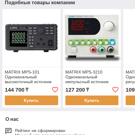
Подобные товары компании
MATRIX MPS-101
MATRIX MPS-3210
MAT
Одноканальный
Одноканальный
Одн
высокоточный источник
импульсный источник
регу
постоянного напряжения
постоянного напряжения
пост
144 700
127 200
109
₸
₸
(60 В, 3 А)
(32 В, 10 А)
(30 
Купить
Купить
О нас
Рейтинг не сформирован