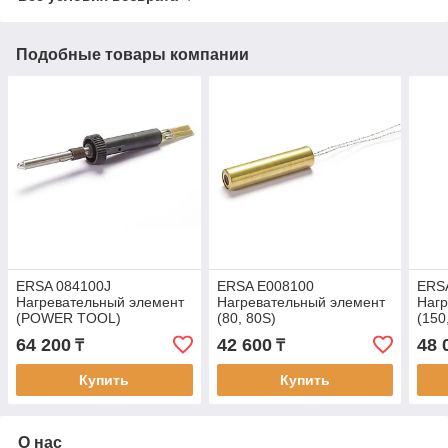
Подобные товары компании
ERSA 084100J
ERSA E008100
ERS
Нагревательный элемент
Нагревательный элемент
Нагр
(POWER TOOL)
(80, 80S)
(150
64 200
42 600
48 
₸
₸
Купить
Купить
О нас