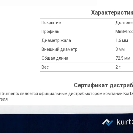
Характеристи
Покрытие
Долгове
Профиль
MiniMirc
Диаметр жала
1,6 мм
Внешний диаметр
3 мм
Общая длина
72.5 мм
Вес
2 г.
Сертификат дистри
nstruments является официальным дистрибьютором компании Kurtz
еля.