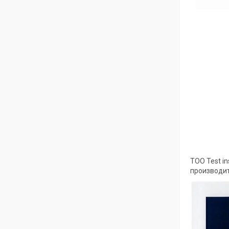
ТОО Test i
производит