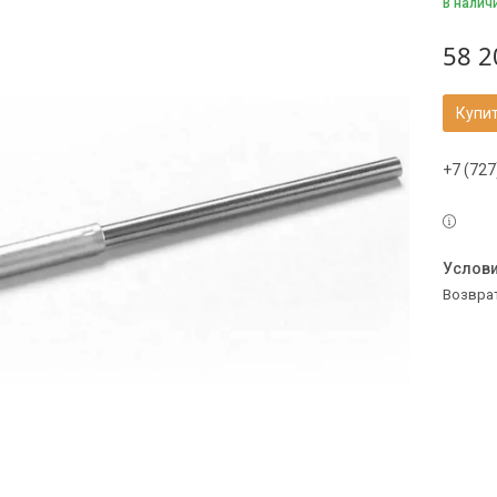
В налич
58 2
Купи
+7 (727
возвра