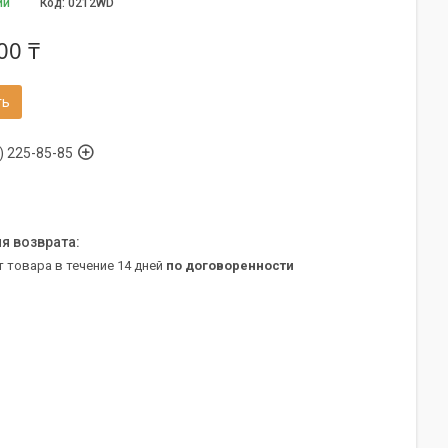
ии
Код:
0212WD
00 ₸
ть
) 225-85-85
т товара в течение 14 дней
по договоренности