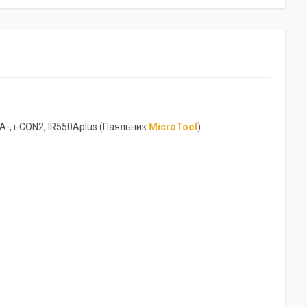
-, i-CON2, IR550Aplus (Паяльник
MicroTool
).