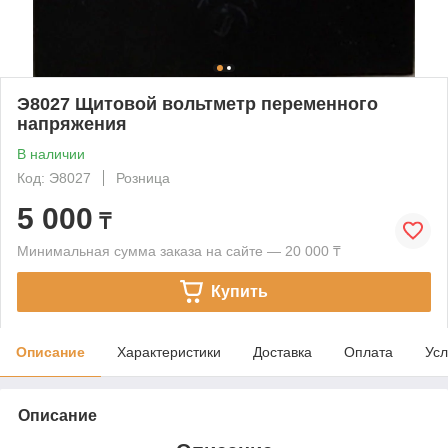
Э8027 Щитовой вольтметр переменного
напряжения
В наличии
Код: Э8027
Розница
5 000
₸
Минимальная сумма заказа на сайте — 20 000 ₸
Купить
Описание
Характеристики
Доставка
Оплата
Усл
Описание