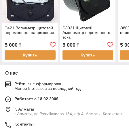
Э421 Вольтметр щитовой
Э8021 Щитовой
Э803
переменного напряжения
Амперметр переменного
пер
тока
5 000
5 000
5 0
₸
₸
Купить
Купить
О нас
Рейтинг не сформирован
Менее 5 отзывов за последний год
Работает с 18.02.2009
г. Алматы
г Алматы, ул Розыбакиева 184, оф 4, Алматы, Казахстан
Контакты