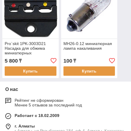
Pro`skit 1PK-3003D21
МН26-0.12 миниатюрная
Насадка для обжима
лампа накаливания
миниатюрных
изолированных
5 800
100
₸
₸
наконечников (0,28 - 1,21
кв,мм)
Купить
Купить
О нас
Рейтинг не сформирован
Менее 5 отзывов за последний год
Работает с 18.02.2009
г. Алматы
г Алматы, ул Розыбакиева 184, оф 4, Алматы, Казахстан