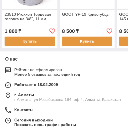
23510 Proxxon Торцевая
GOOT YP-19 Кривогубцы
GOO
головка на 3/8", 11 мм
145
1 800
8 500
8 5
₸
₸
Купить
Купить
О нас
Рейтинг не сформирован
Менее 5 отзывов за последний год
Работает с 18.02.2009
г. Алматы
г Алматы, ул Розыбакиева 184, оф 4, Алматы, Казахстан
Контакты
Сегодня выходной
Показать весь график работы