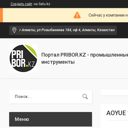
Создать сайт
на Satu.kz
Сейчас у компании н
г Алматы, ул Розыбакиева 184, оф 4, Алматы, Казахстан
Портал PRIBOR.KZ - промышленны
инструменты
AOYUE 