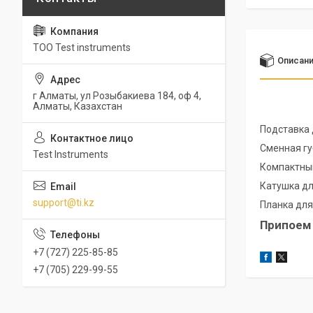
ТОО Test instruments
Описан
г Алматы, ул Розыбакиева 184, оф 4,
Алматы, Казахстан
Подставка 
Сменная гу
Test Instruments
Компактный
Катушка дл
support@ti.kz
Планка для
Припоем 
+7 (727) 225-85-85
+7 (705) 229-99-55