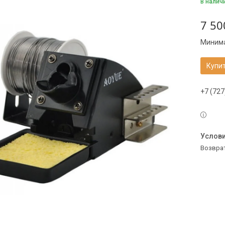
В налич
7 50
Минима
Купи
+7 (727
возвра