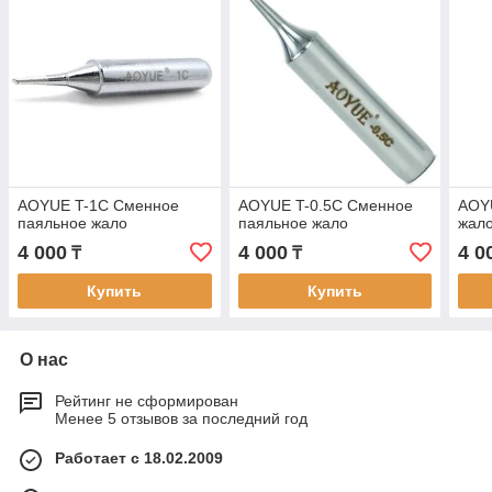
AOYUE T-1C Сменное
AOYUE T-0.5C Сменное
AOY
паяльное жало
паяльное жало
жало
4 000
4 000
4 0
₸
₸
Купить
Купить
О нас
Рейтинг не сформирован
Менее 5 отзывов за последний год
Работает с 18.02.2009