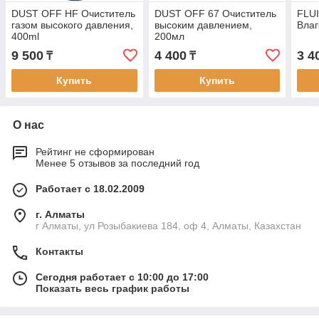
DUST OFF HF Очиститель
DUST OFF 67 Очиститель
FLUI
газом высокого давления,
высоким давлением,
Влаг
400ml
200мл
9 500
4 400
3 4
₸
₸
Купить
Купить
О нас
Рейтинг не сформирован
Менее 5 отзывов за последний год
Работает с 18.02.2009
г. Алматы
г Алматы, ул Розыбакиева 184, оф 4, Алматы, Казахстан
Контакты
Сегодня работает с 10:00 до 17:00
Показать весь график работы