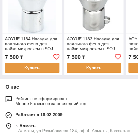
AOYUE 1184 Насадка для
AOYUE 1183 Насадка для
AOY
паяльного фена для
паяльного фена для
паял
пайки микросхем в SOJ
пайки микросхем в SOJ
пайк
-корпусе
-корпусе
-кор
7 500
7 500
7 5
₸
₸
Купить
Купить
О нас
Рейтинг не сформирован
Менее 5 отзывов за последний год
Работает с 18.02.2009
г. Алматы
г Алматы, ул Розыбакиева 184, оф 4, Алматы, Казахстан