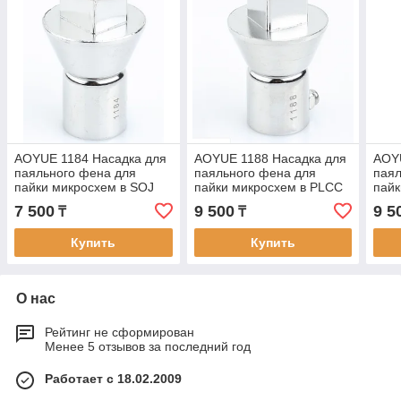
AOYUE 1184 Насадка для
AOYUE 1188 Насадка для
AOY
паяльного фена для
паяльного фена для
паял
пайки микросхем в SOJ
пайки микросхем в PLCC
пайк
-корпусе
-корпусе
-кор
7 500
9 500
9 5
₸
₸
Купить
Купить
О нас
Рейтинг не сформирован
Менее 5 отзывов за последний год
Работает с 18.02.2009