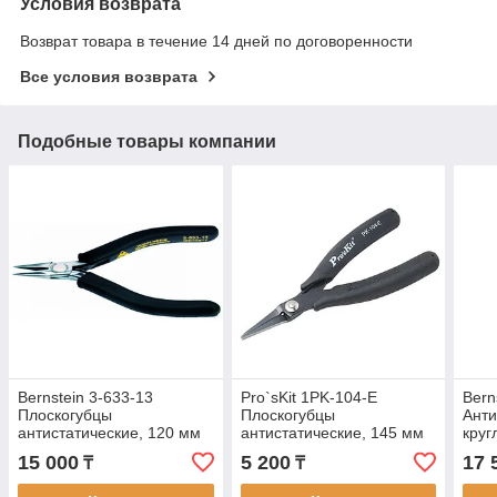
Условия возврата
Возврат товара в течение 14 дней по договоренности
Все условия возврата
Подобные товары компании
Bernstein 3-633-13
Pro`sKit 1PK-104-E
Bern
Плоскогубцы
Плоскогубцы
Анти
антистатические, 120 мм
антистатические, 145 мм
круг
15 000
5 200
17 
₸
₸