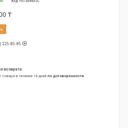
ии
Код:
F0130940JC
00 ₸
ть
) 225-85-85
т товара в течение 14 дней
по договоренности