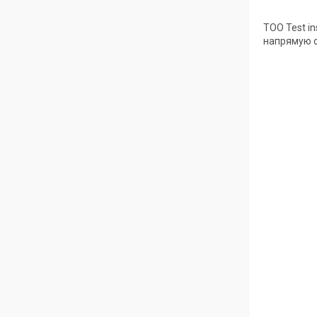
ТОО Test i
напрямую о