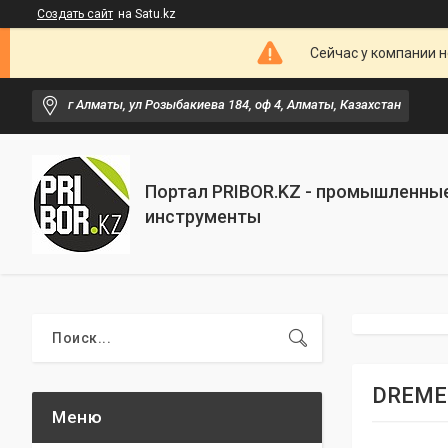
Создать сайт
на Satu.kz
Сейчас у компании н
г Алматы, ул Розыбакиева 184, оф 4, Алматы, Казахстан
Портал PRIBOR.KZ - промышленны
инструменты
DREMEL