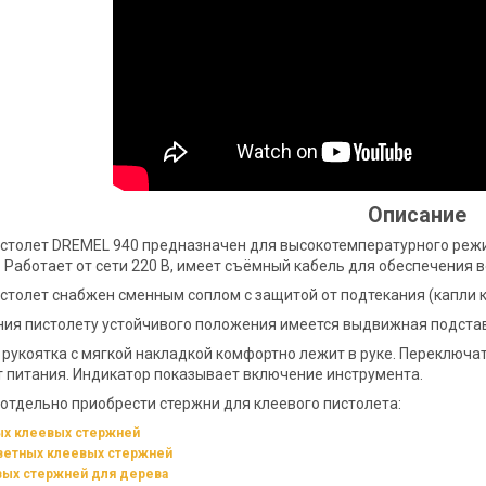
Описание
столет DREMEL 940 предназначен для высокотемпературного режи
 Работает от сети 220 В, имеет съёмный кабель для обеспечения 
столет снабжен сменным соплом с защитой от подтекания (капли 
ия пистолету устойчивого положения имеется выдвижная подстав
 рукоятка с мягкой накладкой комфортно лежит в руке. Переключа
т питания. Индикатор показывает включение инструмента.
отдельно приобрести стержни для клеевого пистолета:
ых клеевых стержней
ветных клеевых стержней
вых стержней для дерева