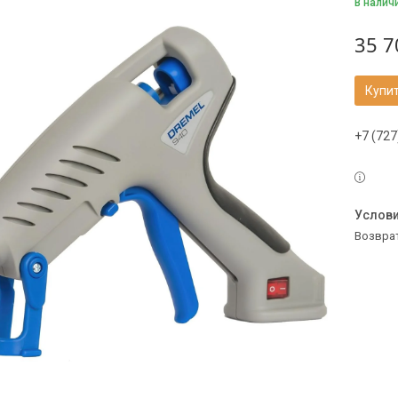
В налич
35 7
Купи
+7 (727
возвра