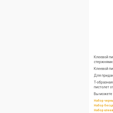
Клеевой пи
стержнями.
Клеевой пи
Для придан
T-образная
пистолет о
Вы можете 
Набор черн
Набор бесц
Набор клее