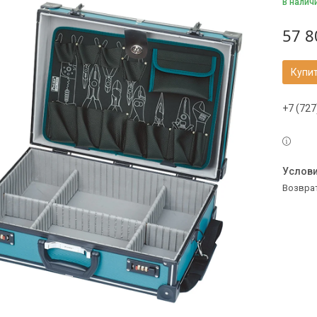
В налич
57 8
Купи
+7 (727
возвра