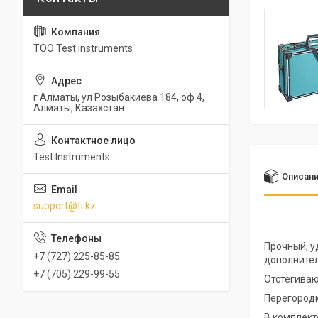
ТОО Test instruments
г Алматы, ул Розыбакиева 184, оф 4,
Алматы, Казахстан
Test Instruments
Описан
support@ti.kz
Прочный, у
+7 (727) 225-85-85
дополнител
+7 (705) 229-99-55
Отстегива
Перегородк
В комплект