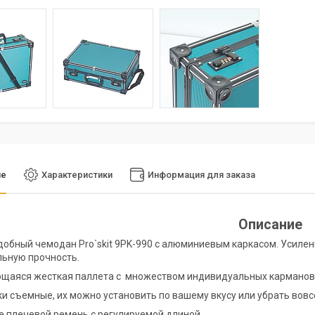
ие
Характеристики
Информация для заказа
Описание
добный чемодан Pro`skit 9PK-990 с алюминиевым каркасом. Усилен
ьную прочность.
ющаяся жесткая паллета с множеством индивидуальных карманов
и съемные, их можно установить по вашему вкусу или убрать вовс
е плечевой ремень с регулируемой длиной.