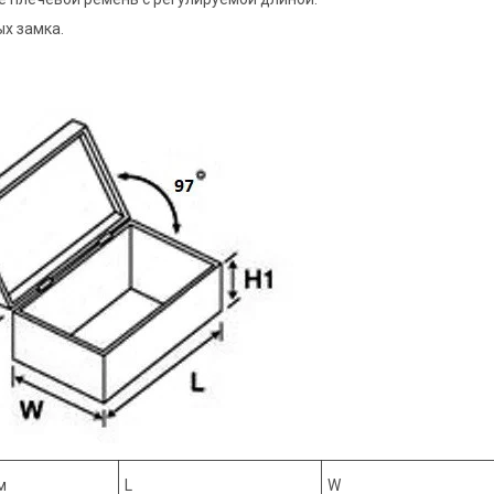
х замка.
м
L
W