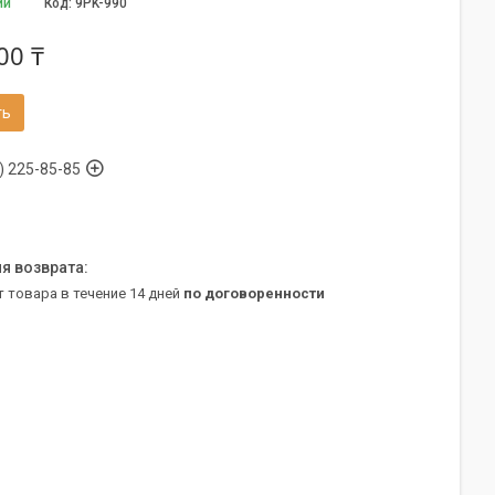
ии
Код:
9PK-990
00 ₸
ть
) 225-85-85
т товара в течение 14 дней
по договоренности