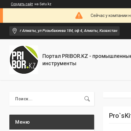
Создать сайт
на Satu.kz
Сейчас у компании н
г Алматы, ул Розыбакиева 184, оф 4, Алматы, Казахстан
Портал PRIBOR.KZ - промышленны
инструменты
Pro`sK