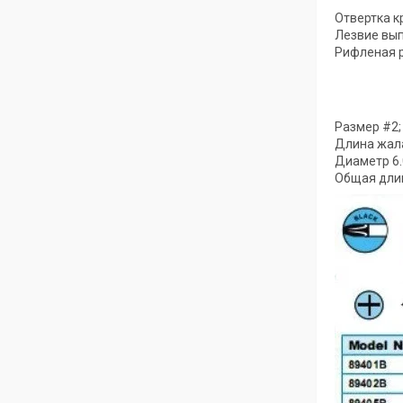
Отвертка к
Лезвие вып
Рифленая р
Размер #2;
Длина жала
Диаметр 6.
Общая длин