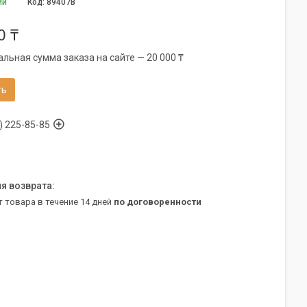
ии
Код:
89407B
0 ₸
льная сумма заказа на сайте — 20 000 ₸
ть
) 225-85-85
т товара в течение 14 дней
по договоренности