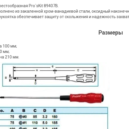
рестообразная Pro`sKit 89407B.
олнено из закаленной хром-ванадиевой стали, оксидный наконечни
укоятка обеспечивает защиту от скольжения и надежность захвата
Размеры
 100 мм;
0 мм;
а 210 мм.