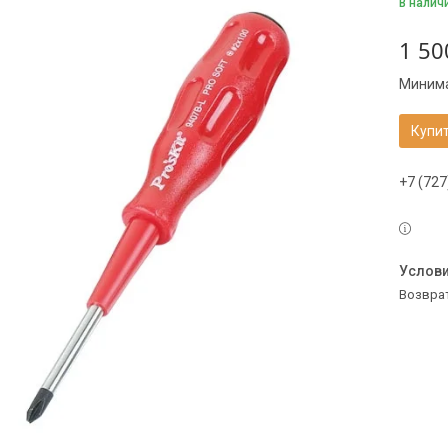
В налич
1 50
Минима
Купи
+7 (727
возвра