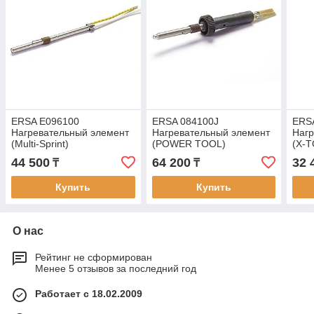
ERSA E096100
ERSA 084100J
ERS
Нагревательный элемент
Нагревательный элемент
Нагр
(Multi-Sprint)
(POWER TOOL)
(X-
44 500
64 200
32 
₸
₸
Купить
Купить
О нас
Рейтинг не сформирован
Менее 5 отзывов за последний год
Работает с 18.02.2009