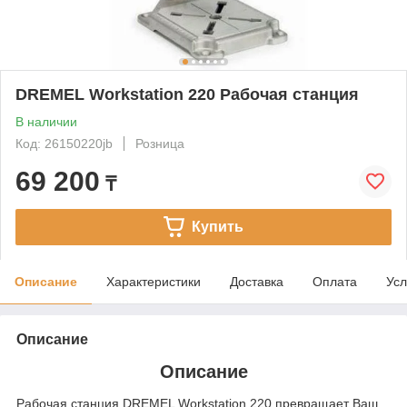
DREMEL Workstation 220 Рабочая станция
В наличии
Код: 26150220jb
Розница
69 200
₸
Купить
Описание
Характеристики
Доставка
Оплата
Усл
Описание
Описание
Рабочая станция DREMEL Workstation 220 превращает Ваш