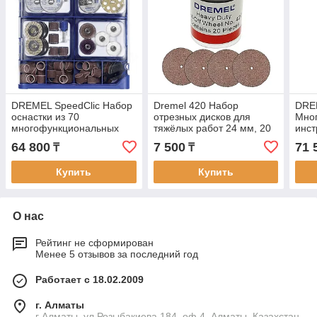
DREMEL SpeedClic Набор
Dremel 420 Набор
DRE
оснастки из 70
отрезных дисков для
Мно
многофункциональных
тяжёлых работ 24 мм, 20
инст
насадок
штук
нас
64 800
7 500
71 
₸
₸
Купить
Купить
О нас
Рейтинг не сформирован
Менее 5 отзывов за последний год
Работает с 18.02.2009
г. Алматы
г Алматы, ул Розыбакиева 184, оф 4, Алматы, Казахстан