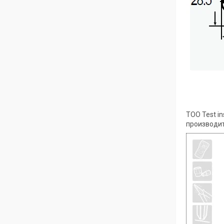
ТОО Test i
производит