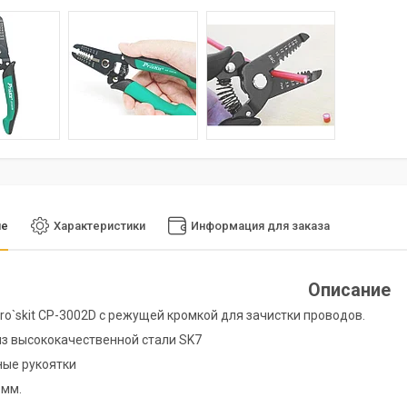
ие
Характеристики
Информация для заказа
Описание
ro`skit CP-3002D с режущей кромкой для зачистки проводов.
з высококачественной стали SK7
ные рукоятки
 мм.