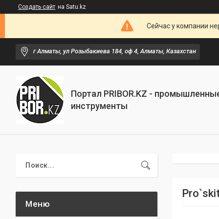
Создать сайт
на Satu.kz
Сейчас у компании не
г Алматы, ул Розыбакиева 184, оф 4, Алматы, Казахстан
Портал PRIBOR.KZ - промышленны
инструменты
Pro`sk