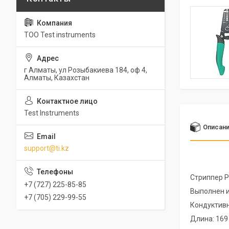
ТОО Test instruments
г Алматы, ул Розыбакиева 184, оф 4,
Алматы, Казахстан
Test Instruments
Описан
support@ti.kz
Стриппер P
+7 (727) 225-85-85
Выполнен и
+7 (705) 229-99-55
Кондуктив
Длина: 169