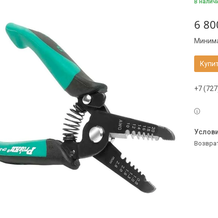
В налич
6 80
Минима
Купи
+7 (727
возвра