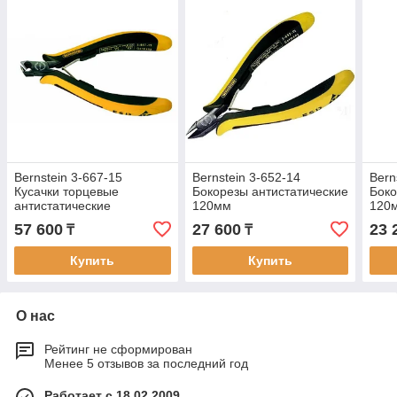
Bernstein 3-667-15
Bernstein 3-652-14
Bern
Кусачки торцевые
Бокорезы антистатические
Боко
антистатические
120мм
120
57 600
27 600
23 
₸
₸
Купить
Купить
О нас
Рейтинг не сформирован
Менее 5 отзывов за последний год
Работает с 18.02.2009