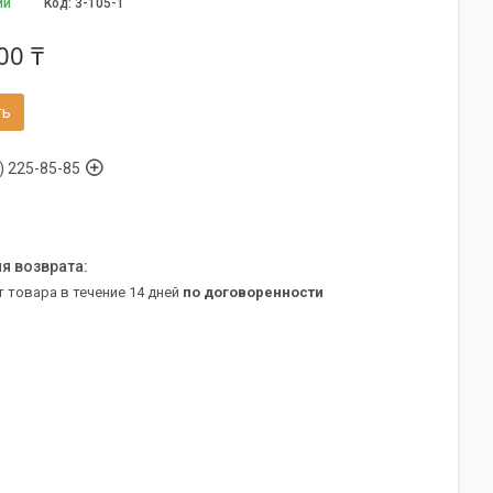
ии
Код:
3-105-1
00 ₸
ть
) 225-85-85
т товара в течение 14 дней
по договоренности