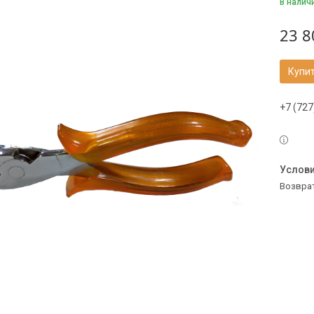
В налич
23 8
Купи
+7 (727
возвра