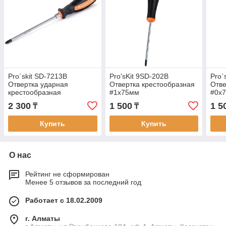
Pro`skit SD-7213B
Pro'sKit 9SD-202B
Pro`
Отвертка ударная
Отвертка крестообразная
Отве
крестообразная
#1х75мм
#0x
PH2х150мм
2 300
1 500
1 5
₸
₸
Купить
Купить
О нас
Рейтинг не сформирован
Менее 5 отзывов за последний год
Работает с 18.02.2009
г. Алматы