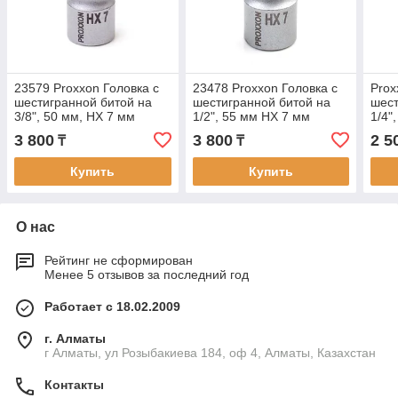
23579 Proxxon Головка с
23478 Proxxon Головка с
Prox
шестигранной битой на
шестигранной битой на
шест
3/8", 50 мм, HX 7 мм
1/2", 55 мм HX 7 мм
1/4"
3 800
3 800
2 5
₸
₸
Купить
Купить
О нас
Рейтинг не сформирован
Менее 5 отзывов за последний год
Работает с 18.02.2009
г. Алматы
г Алматы, ул Розыбакиева 184, оф 4, Алматы, Казахстан
Контакты