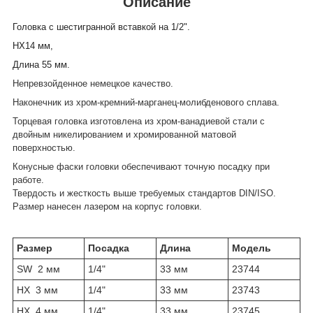
Описание
Головка с шестигранной вставкой на 1/2".
HX14 мм,
Длина 55 мм.
Непревзойденное немецкое качество.
Наконечник из хром-кремний-марганец-молибденового сплава.
Торцевая головка изготовлена из хром-ванадиевой стали с
двойным никелированием и хромированной матовой
поверхностью.
Конусные фаски головки обеспечивают точную посадку при
работе.
Твердость и жесткость выше требуемых стандартов DIN/ISO.
Размер нанесен лазером на корпус головки.
Размер
Посадка
Длина
Модель
SW 2 мм
1/4"
33 мм
23744
HX 3 мм
1/4"
33 мм
23743
HX 4 мм
1/4"
33 мм
23745