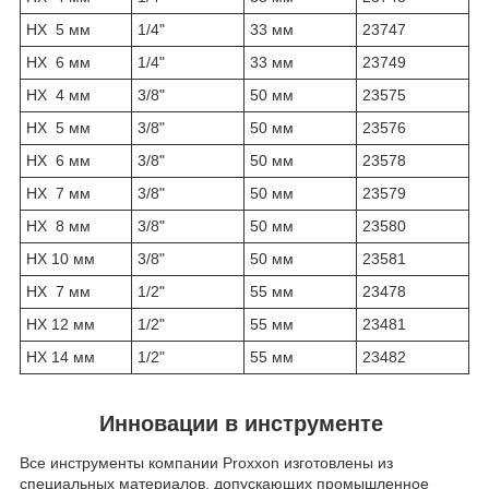
HX 5 мм
1/4"
33 мм
23747
HX 6 мм
1/4"
33 мм
23749
HX 4 мм
3/8"
50 мм
23575
HX 5 мм
3/8"
50 мм
23576
HX 6 мм
3/8"
50 мм
23578
HX 7 мм
3/8"
50 мм
23579
HX 8 мм
3/8"
50 мм
23580
HX 10 мм
3/8"
50 мм
23581
HX 7 мм
1/2"
55 мм
23478
HX 12 мм
1/2"
55 мм
23481
HX 14 мм
1/2"
55 мм
23482
Инновации в инструменте
Все инструменты компании Proxxon изготовлены из
специальных материалов, допускающих промышленное