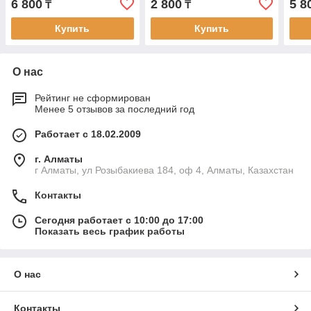
6 800
2 800
5 8
₸
₸
квадрата 1/2" на
внутренний 3/8".
Купить
Купить
О нас
Рейтинг не сформирован
Менее 5 отзывов за последний год
Работает с 18.02.2009
г. Алматы
г Алматы, ул Розыбакиева 184, оф 4, Алматы, Казахстан
Контакты
Сегодня работает с 10:00 до 17:00
Показать весь график работы
О нас
Контакты