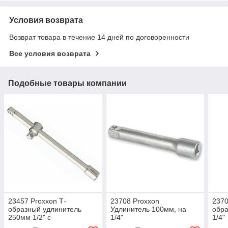
Условия возврата
Возврат товара в течение 14 дней по договоренности
Все условия возврата
Подобные товары компании
23457 Proxxon Т-
23708 Proxxon
2370
образный удлинитель
Удлинитель 100мм, на
обра
250мм 1/2" с
1/4"
1/4"
переходником с внешнего