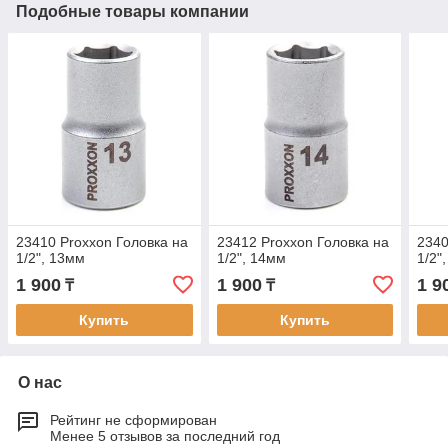
Подобные товары компании
23410 Proxxon Головка на
23412 Proxxon Головка на
2340
1/2", 13мм
1/2", 14мм
1/2"
1 900
1 900
1 9
₸
₸
Купить
Купить
О нас
Рейтинг не сформирован
Менее 5 отзывов за последний год