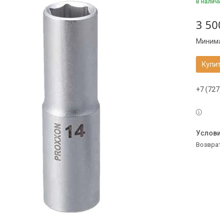
В налич
3 50
Минима
Купи
+7 (727
возвра