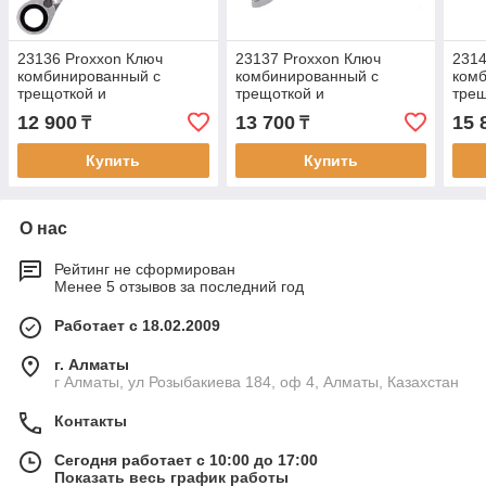
23136 Proxxon Ключ
23137 Proxxon Ключ
2314
комбинированный с
комбинированный с
ком
трещоткой и
трещоткой и
трещ
переключателем, 14 мм
переключателем, 15 мм
пере
12 900
13 700
15 
₸
₸
Купить
Купить
О нас
Рейтинг не сформирован
Менее 5 отзывов за последний год
Работает с 18.02.2009
г. Алматы
г Алматы, ул Розыбакиева 184, оф 4, Алматы, Казахстан
Контакты
Сегодня работает с 10:00 до 17:00
Показать весь график работы