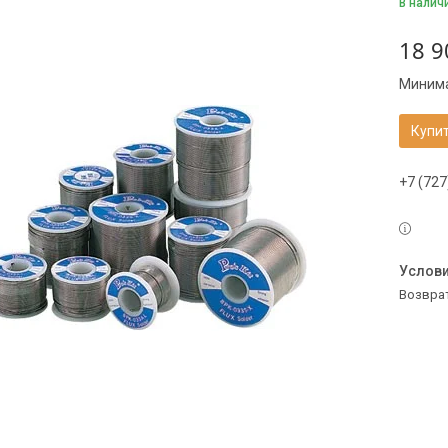
В налич
18 9
Минима
Купи
+7 (727
возвра