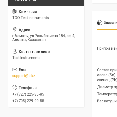
ТОО Test instruments
Описан
г Алматы, ул Розыбакиева 184, оф 4,
Алматы, Казахстан
Припой в в
Test Instruments
Состав при
олово (Sn) 
support@ti.kz
свинец (Pb)
Диаметр пр
Температур
+7 (727) 225-85-85
+7 (705) 229-99-55
Вес катушки