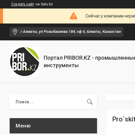
Создать сайт
на Satu.kz
Сейчас у компании нераб
г Алматы, ул Розыбакиева 184, оф 4, Алматы, Казахстан
Портал PRIBOR.KZ - промышленны
инструменты
Pro`ski