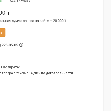
ии
Код:
8PK-033J
00 ₸
льная сумма заказа на сайте — 20 000 ₸
ть
) 225-85-85
т товара в течение 14 дней
по договоренности