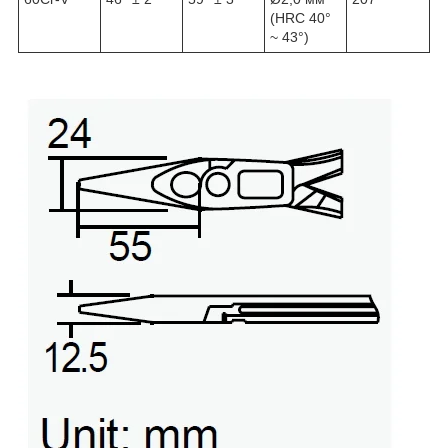
(HRC 40°
~ 43°)