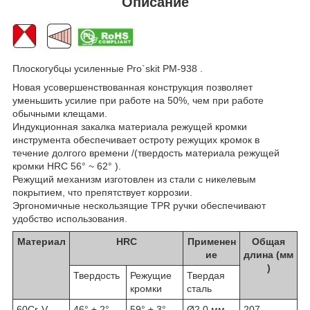
Описание
Плоскогубцы усиленные Pro`skit PM-938 .
Новая усовершенствованная конструкция позволяет
уменьшить усилие при работе на 50%, чем при работе
обычными клещами.
Индукционная закалка материала режущей кромки
инструмента обеспечивает остроту режущих кромок в
течение долгого времени /(твердость материала режущей
кромки HRC 56° ~ 62° ).
Режущий механизм изготовлен из стали с никелевым
покрытием, что препятствует коррозии.
Эргономичные нескользящие TPR ручки обеспечивают
удобство использования.
Материал
HRC
Применен
Общая
ие
длина (мм
)
Твердость
Режущие
Твердая
кромки
сталь
60Cr-V
46° ± 2°
59° ± 3°
Ø2,0 мм
207