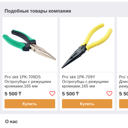
Подобные товары компании
Pro`skit 1PK-709DS
Pro`skit 1PK-709Y
Pro`
Острогубцы с режущими
Острогубцы с режущими
Длин
кромками,165 мм
кромками,165 мм
режу
5 500
5 500
5 5
₸
₸
Купить
Купить
О нас