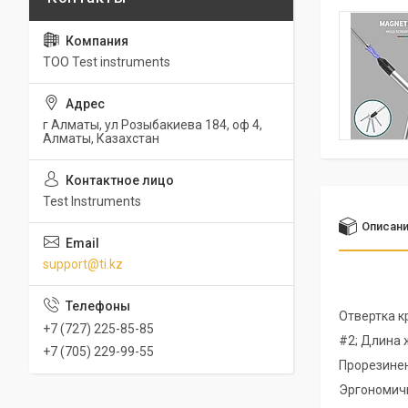
ТОО Test instruments
г Алматы, ул Розыбакиева 184, оф 4,
Алматы, Казахстан
Test Instruments
Описан
support@ti.kz
Отвертка к
+7 (727) 225-85-85
#2; Длина 
+7 (705) 229-99-55
Прорезинен
Эргономичн