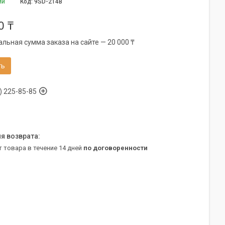
ии
Код:
9SD-214B
0 ₸
льная сумма заказа на сайте — 20 000 ₸
ть
) 225-85-85
т товара в течение 14 дней
по договоренности