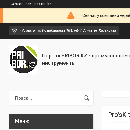
Создать сайт
на Satu.kz
Сейчас у компании нераб
г Алматы, ул Розыбакиева 184, оф 4, Алматы, Казахстан
Портал PRIBOR.KZ - промышленны
инструменты
Pro'sK