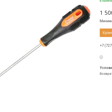
В налич
1 50
Минима
Купи
+7 (727
возвра