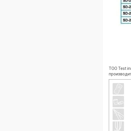
ТОО Test i
производит