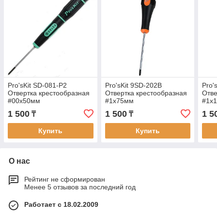
Pro'sKit SD-081-P2
Pro'sKit 9SD-202B
Pro'
Отвертка крестообразная
Отвертка крестообразная
Отве
#00х50мм
#1х75мм
#1х
1 500
1 500
1 5
₸
₸
Купить
Купить
О нас
Рейтинг не сформирован
Менее 5 отзывов за последний год
Работает с 18.02.2009