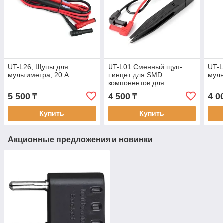
UT-L26, Щупы для
UT-L01 Сменный щуп-
UT-L
мультиметра, 20 А.
пинцет для SMD
муль
компонентов для
мультиметров Uni-t
5 500
4 500
4 0
₸
₸
Купить
Купить
Акционные предложения и новинки