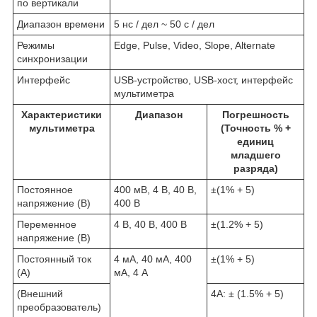
по вертикали
Диапазон времени
5 нс / дел ~ 50 с / дел
Режимы
Edge, Pulse, Video, Slope, Alternate
синхронизации
Интерфейс
USB-устройство, USB-хост, интерфейс
мультиметра
Характеристики
Диапазон
Погрешность
мультиметра
(Точность % +
единиц
младшего
разряда)
Постоянное
400 мВ, 4 В, 40 В,
±(1% + 5)
напряжение (В)
400 В
Переменное
4 В, 40 В, 400 В
±(1.2% + 5)
напряжение (В)
Постоянный ток
4 мА, 40 мА, 400
±(1% + 5)
(A)
мА, 4 А
(Внешний
4A: ± (1.5% + 5)
преобразователь)