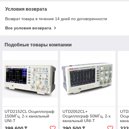
Условия возврата
Возврат товара в течение 14 дней по договоренности
Все условия возврата
Подобные товары компании
UTD2152CL Осциллограф
UTD2052CL+
UTD
150МГц, 2-х канальный
Осциллограф 50МГц, 2-х
Осци
UNI-T
канальный UNI-T
кана
399 600
290 500
333
₸
₸