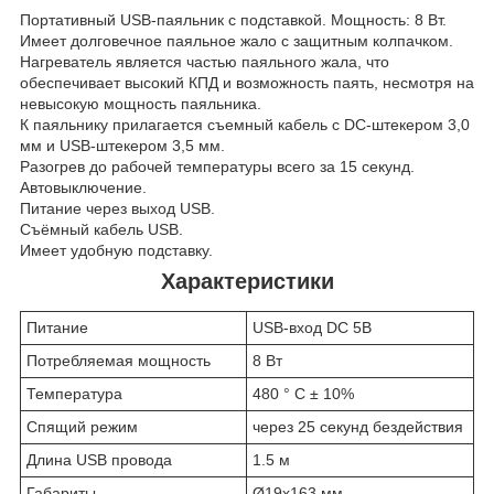
Портативный USB-паяльник с подставкой. Мощность: 8 Вт.
Имеет долговечное паяльное жало с защитным колпачком.
Нагреватель является частью паяльного жала, что
обеспечивает высокий КПД и возможность паять, несмотря на
невысокую мощность паяльника.
К паяльнику прилагается съемный кабель с DC-штекером 3,0
мм и USB-штекером 3,5 мм.
Разогрев до рабочей температуры всего за 15 секунд.
Автовыключение.
Питание через выход USB.
Съёмный кабель USB.
Имеет удобную подставку.
Характеристики
Питание
USB-вход DC 5В
Потребляемая мощность
8 Вт
Температура
480 ° С ± 10%
Спящий режим
через 25 секунд бездействия
Длина USB провода
1.5 м
Габариты
Ø19x163 мм