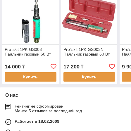
Pro`skit 1PK-GS003
Pro`skit 1PK-GS003N
Pro'
Паяльник газовый 60 Вт
Паяльник газовый 60 Вт
Паял
14 000
17 200
9 9
₸
₸
Купить
Купить
О нас
Рейтинг не сформирован
Менее 5 отзывов за последний год
Работает с 18.02.2009