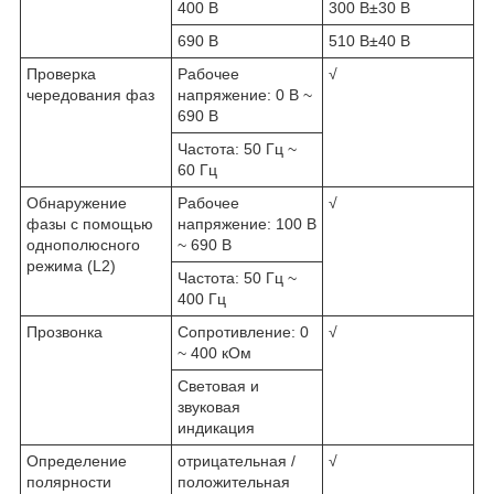
400 В
300 В±30 В
690 В
510 В±40 В
Проверка
Рабочее
√
чередования фаз
напряжение: 0 В ~
690 В
Частота: 50 Гц ~
60 Гц
Обнаружение
Рабочее
√
фазы с помощью
напряжение: 100 В
однополюсного
~ 690 В
режима (L2)
Частота: 50 Гц ~
400 Гц
Прозвонка
Сопротивление: 0
√
~ 400 кОм
Световая и
звуковая
индикация
Определение
отрицательная /
√
полярности
положительная