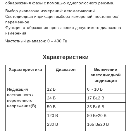
обнаружения фазы с помощью однополюсного режима.
Выбор диапазона измерений: автоматический
Светодиодная индикация выбора измерений: постоянное/
переменное
Функция отображения превышения допустимого диапазона
измерения
Частотный диапазон: 0 – 400 Гц
Характеристики
Характеристики
Диапазон
Включение
светодиодной
индикации
Индикация
12 В
0 ~ 10 В
постоянного /
24 В
17 В±2 В
переменного
напряжения(В)
50 В
35 В±6 В
120 В
80 В±20 В
230 В
165 В±20 В