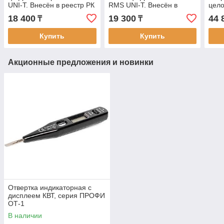
UNI-T. Внесён в реестр РК
RMS UNI-T. Внесён в
цело
реестр СИ РК
18 400
19 300
44 
₸
₸
Купить
Купить
Акционные предложения и новинки
Отвертка индикаторная с
дисплеем КВТ, серия ПРОФИ
ОТ-1
В наличии